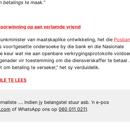
 betalings te maak.”
a oorwinning op aan verlamde vriend
nkminister van maatskaplike ontwikkeling, het die
Posba
s voortgesette ondersoeke by die bank en die Nasionale
e keur wat nie aan openbare verkrygingsprotokolle voldoe
e genader vir toestemming om die diensverskaffer te betaal
om betaling te verseker,” het sy verduidelik.
ILE TE LEES
naliste …. Indien jy belangstel stuur asb. ‘n e-pos
n.com
of WhatsApp ons op
060 011 0211
.