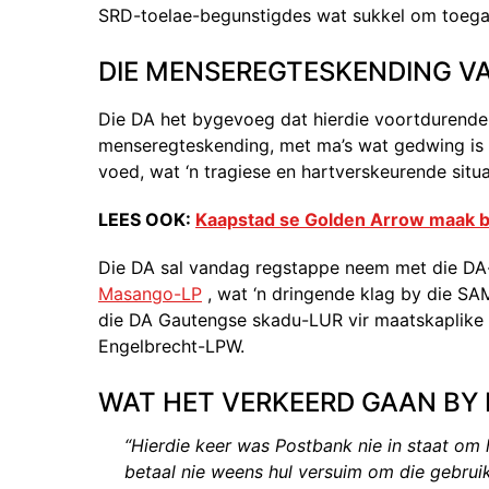
SRD-toelae-begunstigdes wat sukkel om toegang 
DIE MENSEREGTESKENDING VA
Die DA het bygevoeg dat hierdie voortdurende
menseregteskending, met ma’s wat gedwing is 
voed, wat ‘n tragiese en hartverskeurende situa
LEES OOK:
Kaapstad se Golden Arrow maak b
Die DA sal vandag regstappe neem met die DA-
Masango-LP
, wat ‘n dringende klag by die SA
die DA Gautengse skadu-LUR vir maatskaplike 
Engelbrecht-LPW.
WAT HET VERKEERD GAAN BY 
“Hierdie keer was Postbank nie in staat om
betaal nie weens hul versuim om die gebrui