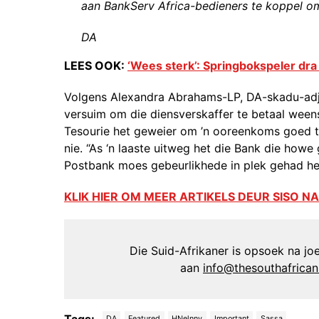
aan BankServ Africa-bedieners te koppel om
DA
LEES OOK:
‘Wees sterk’: Springbokspeler dr
Volgens Alexandra Abrahams-LP, DA-skadu-adju
versuim om die diensverskaffer te betaal ween
Tesourie het geweier om ’n ooreenkoms goed t
nie. “As ‘n laaste uitweg het die Bank die how
Postbank moes gebeurlikhede in plek gehad het 
KLIK HIER OM MEER ARTIKELS DEUR SISO NA
Die Suid-Afrikaner is opsoek na joer
aan
info@thesouthafrica
Tags:
DA
Featured
HNelnny
Important
Sassa