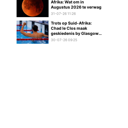
Afrika: Wat om in
Augustus 2026 te verwag
31-07-26 11:26
Trots op Suid-Afrika:
Chad le Clos maak
geskiedenis by Glasgow
2026
30-07-26 09:25