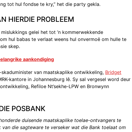
tot hul fondse te kry,” het die party gekla.
N HIERDIE PROBLEEM
 mislukkings gelei het tot ‘n kommerwekkende
om hul babas te verlaat weens hul onvermoë om hulle te
sie skep.
elangrike aankondiging
skaduminister van maatskaplike ontwikkeling,
Bridget
MRK-kantore in Johannesburg lê. Sy sal vergesel word deur
ontwikkeling, Refiloe Nt’sekhe-LPW en Bronwynn
DIE POSBANK
 honderde duisende maatskaplike toelae-ontvangers te
k van die sagteware te verseker wat die Bank toelaat om