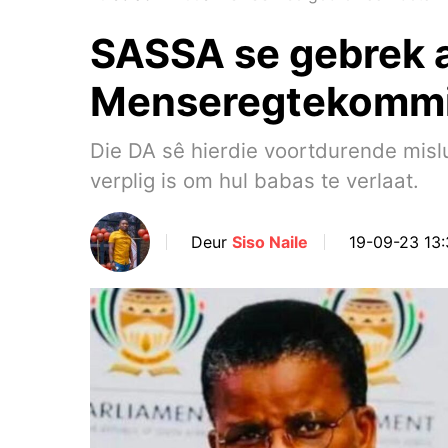
SASSA se gebrek a
Menseregtekommis
Die DA sê hierdie voortdurende mis
verplig is om hul babas te verlaat.
Deur
Siso Naile
19-09-23 13