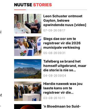
NUUTSE
STORIES
Leon Schuster ontmoet
Gayton, belowe
opwindende nuus [video]
07-08-26 08:17
l
Slegs dae oor om te
registreer vir die 2026
munisipale verkiesing
05-08-26 09:31
Tafelberg se brand het
homself uitgebrand, maar
die storie is nie so
eenvoudig nie
04-08-26 09:04
Hierdie naweek was jou
laaste kans om te
registreer vir die
at
munisipale verkiesings
03-08-26 10:11
r
‘n Bloedmaan bo Suid-