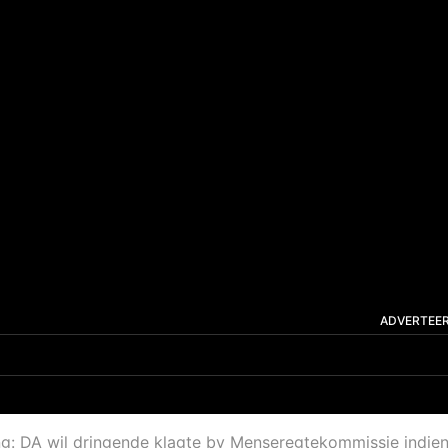
ADVERTEE
g: DA wil dringende klagte by Menseregtekommissie indie