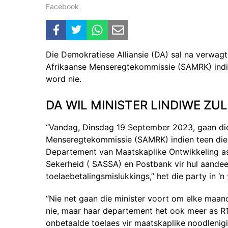
Facebook
Die Demokratiese Alliansie (DA) sal na verwagt
Afrikaanse Menseregtekommissie (SAMRK) indi
word nie.
DA WIL MINISTER LINDIWE Z
“Vandag, Dinsdag 19 September 2023, gaan die
Menseregtekommissie (SAMRK) indien teen die M
Departement van Maatskaplike Ontwikkeling as
Sekerheid ( SASSA) en Postbank vir hul aandee
toelaebetalingsmislukkings,” het die party in ‘n
“Nie net gaan die minister voort om elke maand
nie, maar haar departement het ook meer as R1
onbetaalde toelaes vir maatskaplike noodlenigi