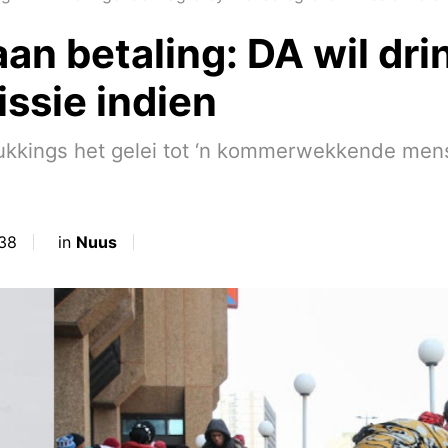
an betaling: DA wil dri
sie indien
lukkings het gelei tot ‘n kommerwekkende men
:38
in
Nuus