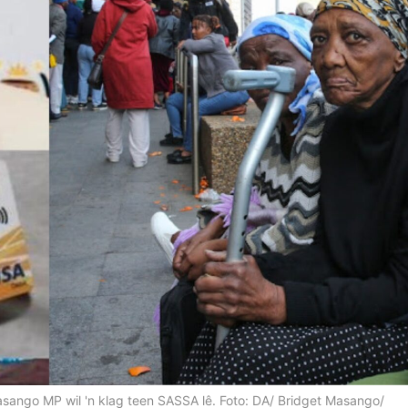
asango MP wil 'n klag teen SASSA lê. Foto: DA/ Bridget Masango/