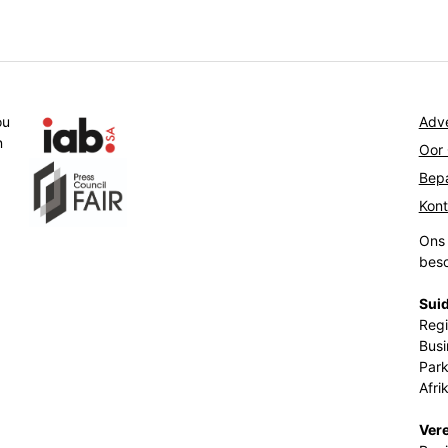
ou
Adve
n
Oor
Bepa
Kon
Ons 
beso
Suid
Regi
Busi
Park
Afri
Ver