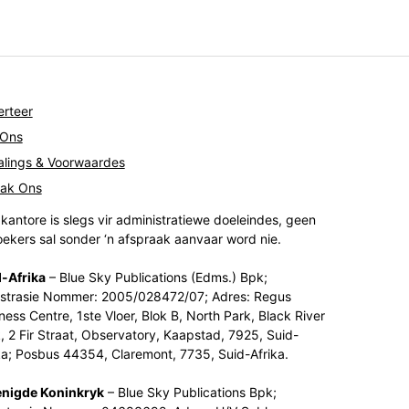
rteer
 Ons
lings & Voorwaardes
tak Ons
kantore is slegs vir administratiewe doeleindes, geen
ekers sal sonder ‘n afspraak aanvaar word nie.
-Afrika
– Blue Sky Publications (Edms.) Bpk;
strasie Nommer: 2005/028472/07; Adres: Regus
ness Centre, 1ste Vloer, Blok B, North Park, Black River
, 2 Fir Straat, Observatory, Kaapstad, 7925, Suid-
ka; Posbus 44354, Claremont, 7735, Suid-Afrika.
enigde Koninkryk
– Blue Sky Publications Bpk;