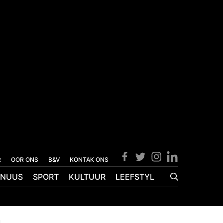
R
OOR ONS
B&V
KONTAK ONS
NUUS
SPORT
KULTUUR
LEEFSTYL
n