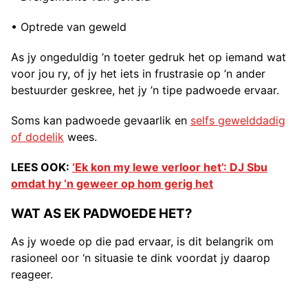
• Optrede van geweld
As jy ongeduldig ’n toeter gedruk het op iemand wat
voor jou ry, of jy het iets in frustrasie op ’n ander
bestuurder geskree, het jy ’n tipe padwoede ervaar.
Soms kan padwoede gevaarlik en
selfs gewelddadig
of dodelik
wees.
LEES OOK:
‘Ek kon my lewe verloor het’: DJ Sbu
omdat hy ‘n geweer op hom gerig het
WAT AS EK PADWOEDE HET?
As jy woede op die pad ervaar, is dit belangrik om
rasioneel oor ‘n situasie te dink voordat jy daarop
reageer.