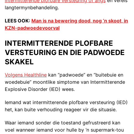
intermitterende plofbare versteuring of angs
en vereis
langtermynbehandeling.
LEES OOK:
Man is na bewering dood, nog ‘n skoot, in
KZN-padwoedevoorval
INTERMITTERENDE PLOFBARE
VERSTEURING EN DIE PADWOEDE
SKAKEL
Volgens Healthline
kan “padwoede” en “buitebuie en
woedebuie” moontlike simptome van Intermitterende
Explosive Disorder (IED) wees.
Iemand wat intermitterende plofbare versteuring (IED)
het, kan buite verhouding reageer vir die situasie.
Waar iemand sonder die toestand gefrustreerd kan
voel wanneer iemand voor hulle by ‘n supermark-tou