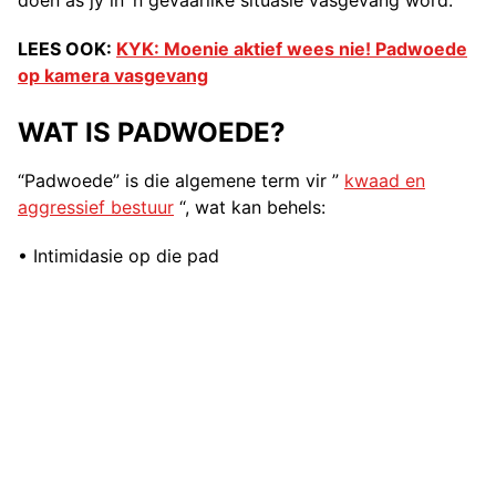
doen as jy in ‘n gevaarlike situasie vasgevang word.
LEES OOK:
KYK: Moenie aktief wees nie! Padwoede
op kamera vasgevang
WAT IS PADWOEDE?
“Padwoede” is die algemene term vir ”
kwaad en
aggressief bestuur
“, wat kan behels:
• Intimidasie op die pad