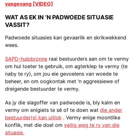
vasgevang [VIDEO]
WAT AS EK IN ‘N PADWOEDE SITUASIE
VASSIT?
Padwoede situasies kan gevaarlik en skrikwekkend
wees.
SAPD-hulpbronne
raai bestuurders aan om te vermy
om hul toeter te gebruik, om agterklep te vermy (te
naby te ry), om jou eie gevoelens van woede te
beheer, en om oogkontak met ‘n aggressiewe of
dreigende bestuurder te vermy.
As jy die slagoffer van padwoede is, bly kalm en
vermy om enigiets te sê of te doen wat
die ander
bestuurder(s) kan uitlok
. Vermy enige moontlike
konflik, met die doel om
veilig weg te ry van die
situasie.