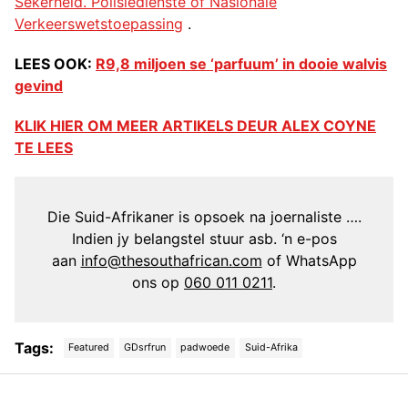
Sekerheid. Polisiedienste of Nasionale
Verkeerswetstoepassing
.
LEES OOK:
R9,8 miljoen se ‘parfuum’ in dooie walvis
gevind
KLIK HIER OM MEER ARTIKELS DEUR ALEX COYNE
TE LEES
Die Suid-Afrikaner is opsoek na joernaliste ….
Indien jy belangstel stuur asb. ‘n e-pos
aan
info@thesouthafrican.com
of WhatsApp
ons op
060 011 0211
.
Tags:
Featured
GDsrfrun
padwoede
Suid-Afrika
Post