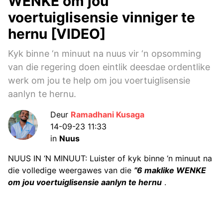
WENKE om jou
voertuiglisensie vinniger te
hernu [VIDEO]
Kyk binne ‘n minuut na nuus vir ‘n opsomming
van die regering doen eintlik deesdae ordentlike
werk om jou te help om jou voertuiglisensie
aanlyn te hernu.
Deur
Ramadhani Kusaga
14-09-23 11:33
in
Nuus
NUUS IN ‘N MINUUT: Luister of kyk binne ‘n minuut na
die volledige weergawes van die
”6 maklike WENKE
om jou voertuiglisensie aanlyn te hernu
.