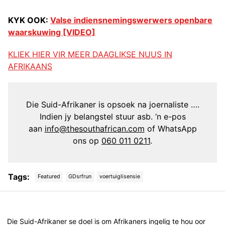
KYK OOK:
Valse indiensnemingswerwers openbare
waarskuwing [VIDEO]
KLIEK HIER VIR MEER DAAGLIKSE NUUS IN
AFRIKAANS
Die Suid-Afrikaner is opsoek na joernaliste ….
Indien jy belangstel stuur asb. ‘n e-pos
aan
info@thesouthafrican.com
of WhatsApp
ons op
060 011 0211
.
Tags:
Featured
GDsrfrun
voertuiglisensie
Post
navigation
Die Suid-Afrikaner se doel is om Afrikaners ingelig te hou oor