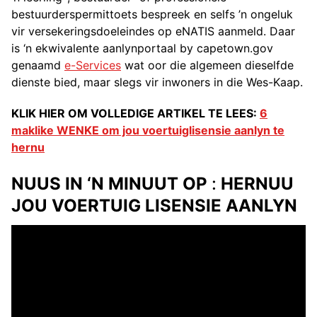
bestuurderspermittoets bespreek en selfs ’n ongeluk
vir versekeringsdoeleindes op eNATIS aanmeld. Daar
is ‘n ekwivalente aanlynportaal by capetown.gov
genaamd
e-Services
wat oor die algemeen dieselfde
dienste bied, maar slegs vir inwoners in die Wes-Kaap.
KLIK HIER OM VOLLEDIGE ARTIKEL TE LEES:
6
maklike WENKE om jou voertuiglisensie aanlyn te
hernu
NUUS IN ‘N MINUUT OP
:
HERNUU
JOU VOERTUIG LISENSIE AANLYN