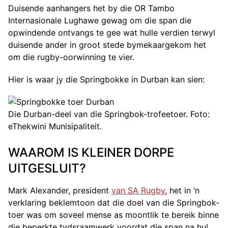
Duisende aanhangers het by die OR Tambo
Internasionale Lughawe gewag om die span die
opwindende ontvangs te gee wat hulle verdien terwyl
duisende ander in groot stede bymekaargekom het
om die rugby-oorwinning te vier.
Hier is waar jy die Springbokke in Durban kan sien:
Die Durban-deel van die Springbok-trofeetoer. Foto:
eThekwini Munisipaliteit.
WAAROM IS KLEINER DORPE
UITGESLUIT?
Mark Alexander, president
van SA Rugby
, het in ‘n
verklaring beklemtoon dat die doel van die Springbok-
toer was om soveel mense as moontlik te bereik binne
die beperkte tydsraamwerk voordat die span na hul