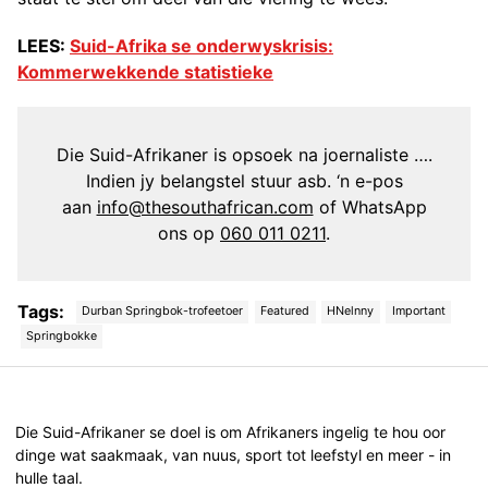
LEES:
Suid-Afrika se onderwyskrisis:
Kommerwekkende statistieke
Die Suid-Afrikaner is opsoek na joernaliste ….
Indien jy belangstel stuur asb. ‘n e-pos
aan
info@thesouthafrican.com
of WhatsApp
ons op
060 011 0211
.
Tags:
Durban Springbok-trofeetoer
Featured
HNelnny
Important
Springbokke
Post
navigation
Die Suid-Afrikaner se doel is om Afrikaners ingelig te hou oor
dinge wat saakmaak, van nuus, sport tot leefstyl en meer - in
hulle taal.