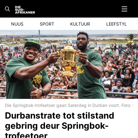
Skip
to
content
NUUS
SPORT
KULTUUR
LEEFSTYL
Die Springbok-trofeetoer gaan Saterdag in Durban voort. Foto: 
Durbanstrate tot stilstand
gebring deur Springbok-
trofeetoer