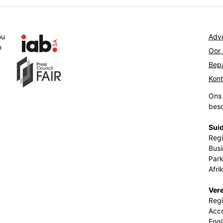
ou
Adve
n
Oor
Bepa
Kon
Ons 
beso
Suid
Regi
Busi
Park
Afri
Ver
Regi
Acco
Eng