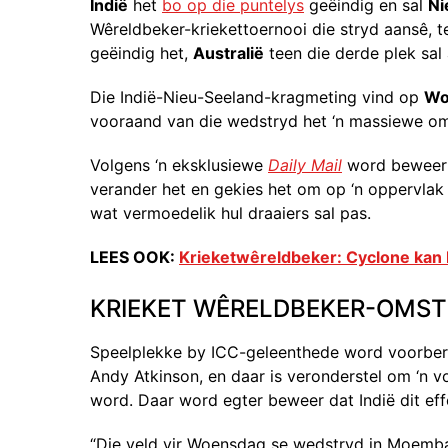
Indië
het
bo op die puntelys
geëindig en sal
Ni
Wêreldbeker-kriekettoernooi die stryd aansê, 
geëindig het,
Australië
teen die derde plek sal 
Die Indië-Nieu-Seeland-kragmeting vind op
Wo
vooraand van die wedstryd het ‘n massiewe om
Volgens ‘n eksklusiewe
Daily Mail
word beweer da
verander het en gekies het om op ‘n oppervlak 
wat vermoedelik hul draaiers sal pas.
LEES OOK:
Krieketwêreldbeker: Cyclone kan 
KRIEKET WÊRELDBEKER-OMST
Speelplekke by ICC-geleenthede word voorberei
Andy Atkinson, en daar is veronderstel om ‘n
word. Daar word egter beweer dat Indië dit eff
“Die veld vir Woensdag se wedstryd in Moemba