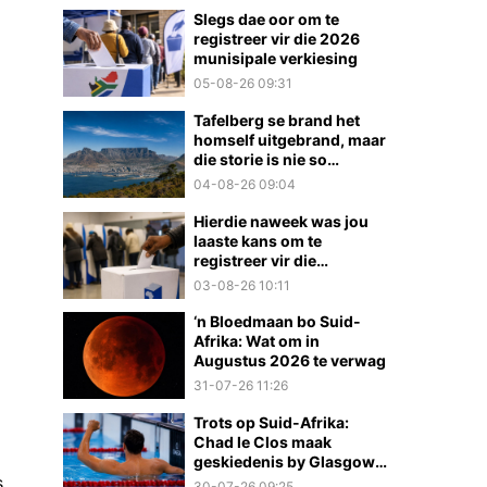
Slegs dae oor om te
registreer vir die 2026
munisipale verkiesing
05-08-26 09:31
Tafelberg se brand het
homself uitgebrand, maar
die storie is nie so
eenvoudig nie
04-08-26 09:04
Hierdie naweek was jou
laaste kans om te
registreer vir die
munisipale verkiesings
03-08-26 10:11
‘n Bloedmaan bo Suid-
Afrika: Wat om in
Augustus 2026 te verwag
31-07-26 11:26
Trots op Suid-Afrika:
Chad le Clos maak
geskiedenis by Glasgow
,
2026
30-07-26 09:25