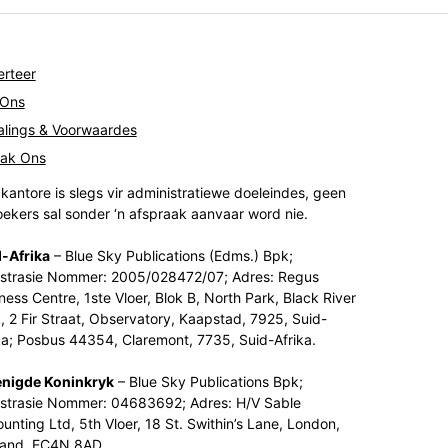
rteer
 Ons
lings & Voorwaardes
tak Ons
kantore is slegs vir administratiewe doeleindes, geen
ekers sal sonder ‘n afspraak aanvaar word nie.
-Afrika
– Blue Sky Publications (Edms.) Bpk;
strasie Nommer: 2005/028472/07; Adres: Regus
ness Centre, 1ste Vloer, Blok B, North Park, Black River
, 2 Fir Straat, Observatory, Kaapstad, 7925, Suid-
ka; Posbus 44354, Claremont, 7735, Suid-Afrika.
enigde Koninkryk
– Blue Sky Publications Bpk;
strasie Nommer: 04683692; Adres: H/V Sable
unting Ltd, 5th Vloer, 18 St. Swithin’s Lane, London,
land, EC4N 8AD.