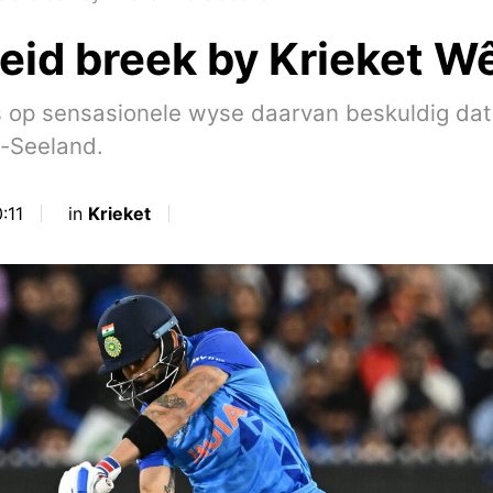
id breek by Krieket Wê
s op sensasionele wyse daarvan beskuldig dat 
u-Seeland.
:11
in
Krieket