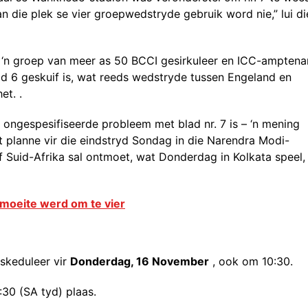
an die plek se vier groepwedstryde gebruik word nie,” lui di
‘n groep van meer as 50 BCCI gesirkuleer en ICC-amptena
lad 6 geskuif is, wat reeds wedstryde tussen Engeland en
et. .
 ongespesifiseerde probleem met blad nr. 7 is – ‘n mening
t planne vir die eindstryd Sondag in die Narendra Modi-
of Suid-Afrika sal ontmoet, wat Donderdag in Kolkata speel,
e moeite werd om te vier
eskeduleer vir
Donderdag, 16 November
, ook om 10:30.
30 (SA tyd) plaas.