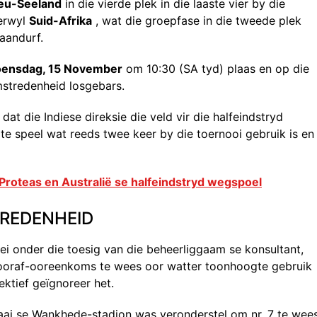
eu-Seeland
in die vierde plek in die laaste vier by die
terwyl
Suid-Afrika
, wat die groepfase in die tweede plek
aandurf.
ensdag, 15 November
om 10:30 (SA tyd) plaas en op die
stredenheid losgebars.
t die Indiese direksie die veld vir die halfeindstryd
te speel wat reeds twee keer by die toernooi gebruik is en
Proteas en Australië se halfeindstryd wegspoel
REDENHEID
 onder die toesig van die beheerliggaam se konsultant,
 vooraf-ooreenkoms te wees oor watter toonhoogte gebruik
ektief geïgnoreer het.
ai se Wankhede-stadion was veronderstel om nr. 7 te wees