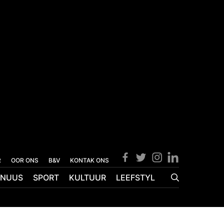
R
OOR ONS
B&V
KONTAK ONS
NUUS
SPORT
KULTUUR
LEEFSTYL