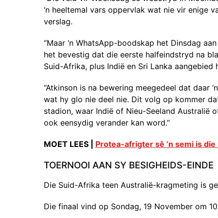
‘n heeltemal vars oppervlak wat nie vir enige v
verslag.
“Maar ‘n WhatsApp-boodskap het Dinsdag aan 
het bevestig dat die eerste halfeindstryd na b
Suid-Afrika, plus Indië en Sri Lanka aangebied h
“Atkinson is na bewering meegedeel dat daar ‘n
wat hy glo nie deel nie. Dit volg op kommer da
stadion, waar Indië of Nieu-Seeland Australië 
ook eensydig verander kan word.”
MOET LEES |
Protea-afrigter sê ‘n semi is di
TOERNOOI AAN SY BESIGHEIDS-EINDE
Die Suid-Afrika teen Australië-kragmeting is g
Die finaal vind op Sondag, 19 November om 10: