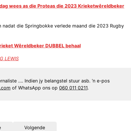
dag wees as die Proteas die 2023 Krieketwêreldbeker
doen nadat die Springbokke verlede maand die 2023 Rugby
Krieket Wêreldbeker DUBBEL behaal
IG LEWIS
naliste …. Indien jy belangstel stuur asb. ‘n e-pos
n.com
of WhatsApp ons op
060 011 0211
.
e
Volgende