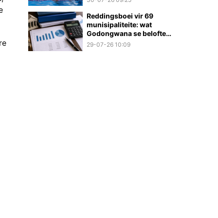
e
Reddingsboei vir 69
munisipaliteite: wat
Godongwana se belofte
re
werklik beteken
29-07-26 10:09