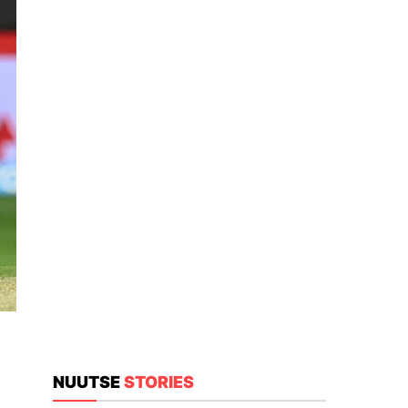
NUUTSE
STORIES