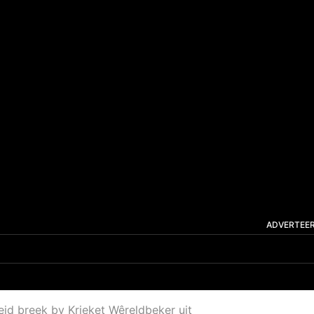
ADVERTEE
id breek by Krieket Wêreldbeker uit