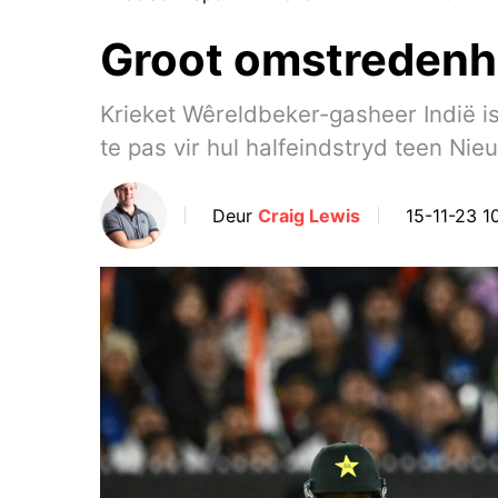
Groot omstredenhe
Krieket Wêreldbeker-gasheer Indië i
te pas vir hul halfeindstryd teen Nie
Deur
Craig Lewis
15-11-23 10