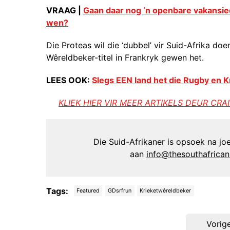
VRAAG |
Gaan daar nog ‘n openbare vakansie
wen?
Die Proteas wil die ‘dubbel’ vir Suid-Afrika 
Wêreldbeker-titel in Frankryk gewen het.
LEES OOK:
Slegs EEN land het die Rugby en 
KLIEK HIER VIR MEER ARTIKELS DEUR CRA
Die Suid-Afrikaner is opsoek na joer
aan
info@thesouthafrica
Tags:
Featured
GDsrfrun
Krieketwêreldbeker
Post
Vorig