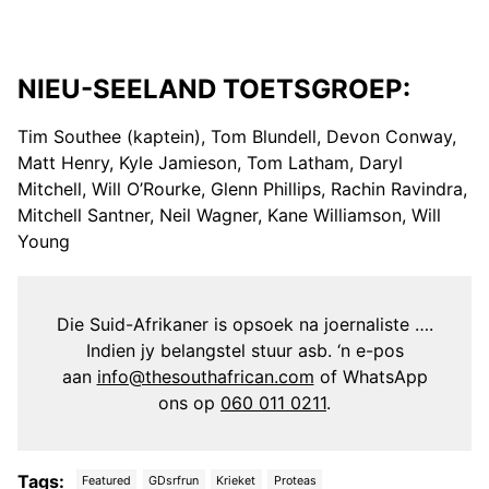
NIEU-SEELAND TOETSGROEP:
Tim Southee (kaptein), Tom Blundell, Devon Conway,
Matt Henry, Kyle Jamieson, Tom Latham, Daryl
Mitchell, Will O’Rourke, Glenn Phillips, Rachin Ravindra,
Mitchell Santner, Neil Wagner, Kane Williamson, Will
Young
Die Suid-Afrikaner is opsoek na joernaliste ….
Indien jy belangstel stuur asb. ‘n e-pos
aan
info@thesouthafrican.com
of WhatsApp
ons op
060 011 0211
.
Tags:
Featured
GDsrfrun
Krieket
Proteas