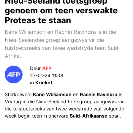
Nieu-Seeland toetsgroep
genoem om teen verswakte
Proteas te staan
Kane Williamson en Rachin Ravindra is in die
Nieu-Seelandse groep aangewys vir die
tuistoetsreeks van twee wedstryde teen Suid-
Afrika.
Deur
AFP
27-01-24 11:08
in
Krieket
Sterkolwers
Kane Williamson
en
Rachin Ravindra
is
Vrydag in die Nieu-Seeland toetsgroep aangewys vir
die tuistoetsreeks van twee wedstryde wat volgende
week begin teen ‘n onervare
Suid-Afrikaanse
span.