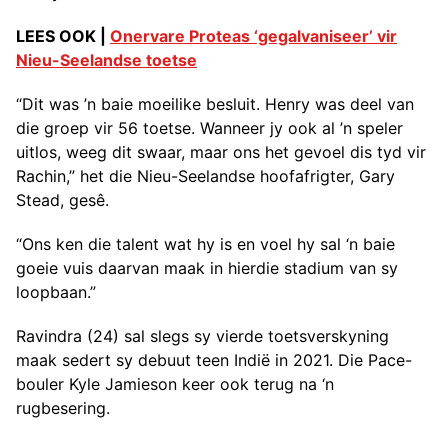
LEES OOK |
Onervare Proteas ‘gegalvaniseer’ vir
Nieu-Seelandse toetse
“Dit was ’n baie moeilike besluit. Henry was deel van
die groep vir 56 toetse. Wanneer jy ook al ’n speler
uitlos, weeg dit swaar, maar ons het gevoel dis tyd vir
Rachin,” het die Nieu-Seelandse hoofafrigter, Gary
Stead, gesê.
“Ons ken die talent wat hy is en voel hy sal ‘n baie
goeie vuis daarvan maak in hierdie stadium van sy
loopbaan.”
Ravindra (24) sal slegs sy vierde toetsverskyning
maak sedert sy debuut teen Indië in 2021. Die Pace-
bouler Kyle Jamieson keer ook terug na ‘n
rugbesering.