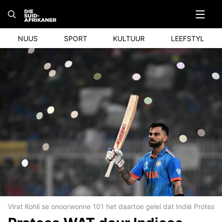
Skip
to
content
NUUS
SPORT
KULTUUR
LEEFSTYL
Virat Kohli se onoorwonne 101 het daartoe gelei dat Indië Protea