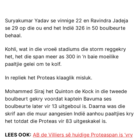
Suryakumar Yadav se vinnige 22 en Ravindra Jadeja
se 29 op die ou end het Indië 326 in 50 boulbeurte
behaal.
Kohli, wat in die vroeë stadiums die storm reggekry
het, het die span meer as 300 in ‘n baie moeilike
paaltjie gelei om te kolf.
In repliek het Proteas klaaglik misluk.
Mohammed Siraj het Quinton de Kock in die tweede
boulbeurt gekry voordat kaptein Bavuma ses
boulbeurte later vir 13 uitgeboul is. Daarna was die
skrif aan die muur aangesien Indië aanhou paaltjies kry
het totdat die Proteas vir 83 uitgeskakel is.
LEES OOK:
AB de Villiers sê huidige Proteaspan is ‘vry