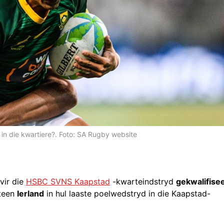
 in die kwartiere?. Foto: SA Rugby website
 vir die
HSBC SVNS Kaapstad
-kwarteindstryd
gekwalifise
 teen
Ierland
in hul laaste poelwedstryd in die Kaapstad-