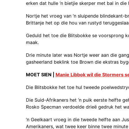
erken dat hulle ‘n bietjie skerper met bal in di
Nortje het vroeg van ‘n sluipende blindekant-b
Brittanje het op die hou van rustyd teruggeslaa
Geduld het toe die Blitsbokke se voorsprong kor
maak.
Drie minute later was Nortje weer aan die gan
gasheerland beklink toe Brown die ekstras byg
MOET SIEN |
Manie Libbok wil die Stormers 
Die Blitsbokke het toe hul tweede poelwedstry
Die Suid-Afrikaners het ‘n puik eerste helfte 
Rosko Specman verdoelde drieë gedruk het wat
’n Geelkaart vroeg in die tweede helfte aan Ju
Amerikaners, wat twee keer binne twee minute