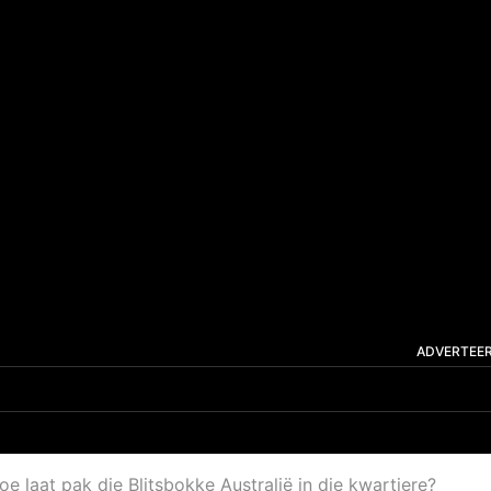
ADVERTEE
 laat pak die Blitsbokke Australië in die kwartiere?