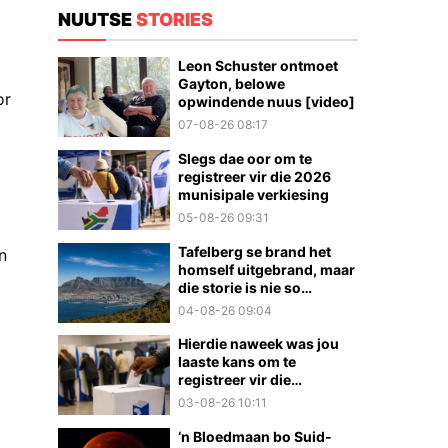
NUUTSE
STORIES
Leon Schuster ontmoet
Gayton, belowe
or
opwindende nuus [video]
07-08-26 08:17
Slegs dae oor om te
registreer vir die 2026
munisipale verkiesing
05-08-26 09:31
Tafelberg se brand het
n
homself uitgebrand, maar
die storie is nie so
eenvoudig nie
04-08-26 09:04
Hierdie naweek was jou
laaste kans om te
registreer vir die
munisipale verkiesings
03-08-26 10:11
‘n Bloedmaan bo Suid-