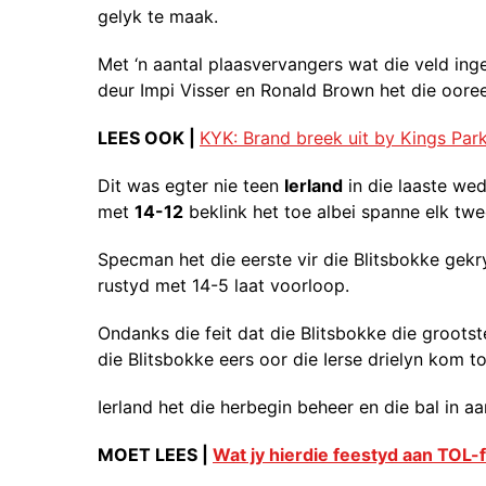
gelyk te maak.
Met ‘n aantal plaasvervangers wat die veld inge
deur Impi Visser en Ronald Brown het die oore
LEES OOK |
KYK: Brand breek uit by Kings Par
Dit was egter nie teen
Ierland
in die laaste wed
met
14-12
beklink het toe albei spanne elk twe
Specman het die eerste vir die Blitsbokke gekry
rustyd met 14-5 laat voorloop.
Ondanks die feit dat die Blitsbokke die groots
die Blitsbokke eers oor die Ierse drielyn kom
Ierland het die herbegin beheer en die bal in 
MOET LEES |
Wat jy hierdie feestyd aan TOL-