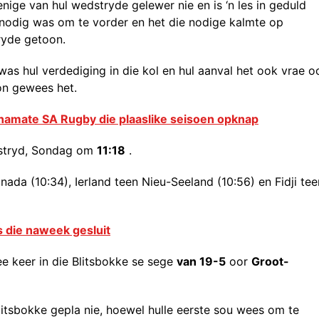
enige van hul wedstryde gelewer nie en is ‘n les in geduld
t nodig was om te vorder en het die nodige kalmte op
ryde getoon.
was hul verdediging in die kol en hul aanval het ook vrae o
on gewees het.
amate SA Rugby die plaaslike seisoen opknap
dstryd, Sondag om
11:18
.
ada (10:34), Ierland teen Nieu-Seeland (10:56) en Fidji tee
s die naweek gesluit
e keer in die Blitsbokke se sege
van 19-5
oor
Groot-
litsbokke gepla nie, hoewel hulle eerste sou wees om te