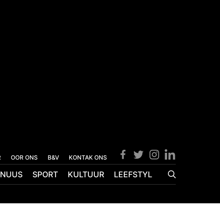
R
OOR ONS
B&V
KONTAK ONS
NUUS
SPORT
KULTUUR
LEEFSTYL