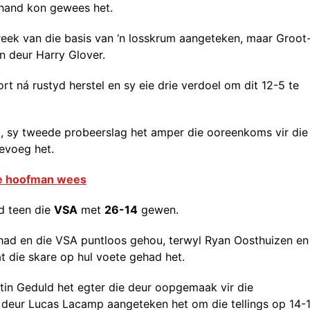
e hand kon gewees het.
reek van die basis van ‘n losskrum aangeteken, maar Groot
n deur Harry Glover.
t ná rustyd herstel en sy eie drie verdoel om dit 12-5 te
g, sy tweede probeerslag het amper die ooreenkoms vir die
evoeg het.
se hoofman wees
d teen die
VSA
met
26-14
gewen.
gehad en die VSA puntloos gehou, terwyl Ryan Oosthuizen en
 die skare op hul voete gehad het.
stin Geduld het egter die deur oopgemaak vir die
 deur Lucas Lacamp aangeteken het om die tellings op 14-