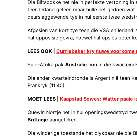
Die Blitsbokke het nie ‘n perfekte vertoning in 
teen Ierland geleer, maar hulle het gedoen wa
deurslaggewende tye in hul eerste twee wedst
Afgesien van kort tye teen die VSA en Ierland, 
hul opposisie gevra, hoewel hul opsies beter k
LEES OOK |
Curriebeker kry nuwe voorkoms n
Suid-Afrika pak
Australië
nou in die kwartein
Die ander kwarteindronde is Argentinië teen Kan
Frankryk (11:40).
MOET LEES |
Kaapstad Sewes: Watter paaie i
Quewin Nortje het in hul openingswedstryd twe
Brittanje
aangeteken.
Die winderige toestande het blykbaar nie die B