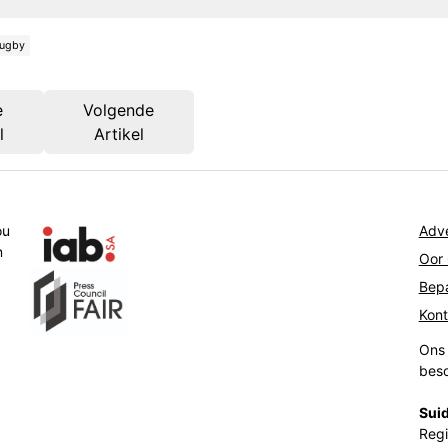
ugby
e
Volgende
l
Artikel
ou
Adve
n
Oor
Bepa
Kon
Ons 
beso
Suid
Regi