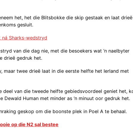
neem het, het die Blitsbokke die skip gestaak en laat drieë
enkoms gesluit.
k ná Sharks-wedstryd
stryd van die dag nie, met die besoekers wat ‘n naelbyter
e drieë gedruk het.
, maar twee drieë laat in die eerste helfte het Ierland met
te deel van die tweede helfte gebiedsvoordeel geniet het, k
 toe Dewald Human met minder as ‘n minuut oor gedruk het.
aanraking geskop om die boonste plek in Poel A te behaal.
fooie op die N2 sal bestee