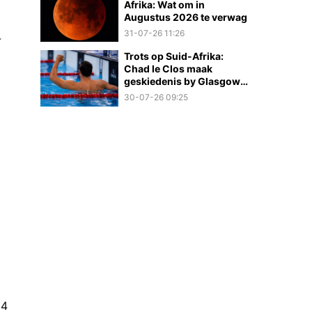
Afrika: Wat om in
Augustus 2026 te verwag
31-07-26 11:26
-
Trots op Suid-Afrika:
Chad le Clos maak
geskiedenis by Glasgow
2026
30-07-26 09:25
14