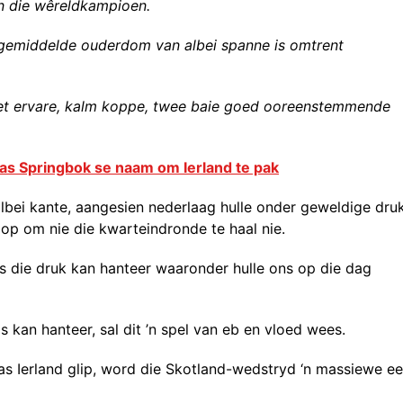
n die wêreldkampioen.
e gemiddelde ouderdom van albei spanne is omtrent
met ervare, kalm koppe, twee baie goed ooreenstemmende
as Springbok se naam om Ierland te pak
 albei kante, aangesien nederlaag hulle onder geweldige dru
loop om nie die kwarteindronde te haal nie.
ns die druk kan hanteer waaronder hulle ons op die dag
s kan hanteer, sal dit ’n spel van eb en vloed wees.
, as Ierland glip, word die Skotland-wedstryd ‘n massiewe e