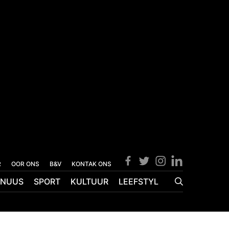
R
OOR ONS
B&V
KONTAK ONS
NUUS
SPORT
KULTUUR
LEEFSTYL