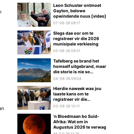
Leon Schuster ontmoet
Gayton, belowe
m
opwindende nuus [video]
07-08-26 08:17
Slegs dae oor om te
registreer vir die 2026
munisipale verkiesing
05-08-26 09:31
Tafelberg se brand het
homself uitgebrand, maar
die storie is nie so
eenvoudig nie
04-08-26 09:04
Hierdie naweek was jou
laaste kans om te
registreer vir die
munisipale verkiesings
03-08-26 10:11
an
‘n Bloedmaan bo Suid-
Afrika: Wat om in
Augustus 2026 te verwag
31-07-26 11:26