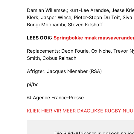
Damian Willemse,; Kurt-Lee Arendse, Jesse Krie
Klerk; Jasper Wiese, Pieter-Steph Du Toit, Siya
Bongi Mbonambi, Steven Kitshoff
LEES OOK:
Springbokke maak massaverander
Replacements: Deon Fourie, Ox Nche, Trevor 
Smith, Cobus Reinach
Afrigter: Jacques Nienaber (RSA)
pi/bc
© Agence France-Presse
KLIEK HIER VIR MEER DAAGLIKSE RUGBY NUU
Die Suid-Afrikaner is opsoek na joer