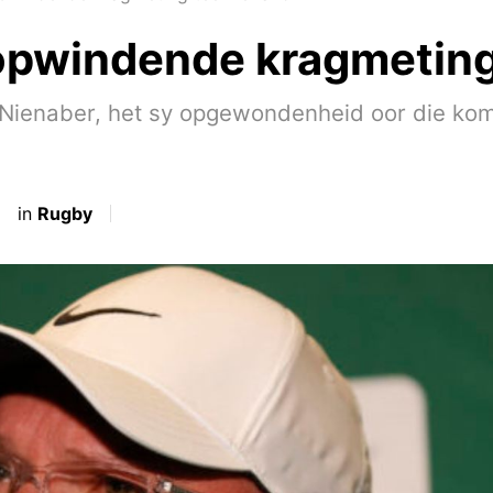
opwindende kragmeting 
es Nienaber, het sy opgewondenheid oor die k
in
Rugby