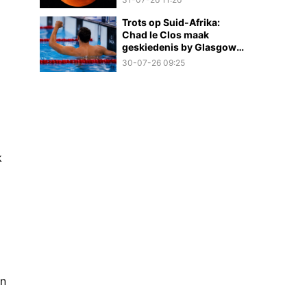
Trots op Suid-Afrika:
Chad le Clos maak
geskiedenis by Glasgow
2026
30-07-26 09:25
k
en