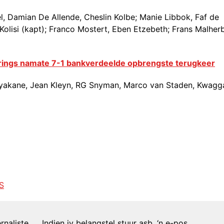
l, Damian De Allende, Cheslin Kolbe; Manie Libbok, Faf de
 Kolisi (kapt); Franco Mostert, Eben Etzebeth; Frans Malher
ings namate 7-1 bankverdeelde opbrengste terugkeer
Nyakane, Jean Kleyn, RG Snyman, Marco van Staden, Kwagg
S
naliste …. Indien jy belangstel stuur asb. ‘n e-pos