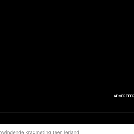
ADVERTEE
pwindende kragmeting teen Ierland