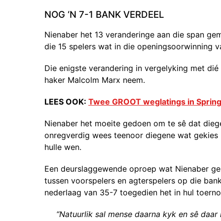
NOG ‘N 7-1 BANK VERDEEL
Nienaber het 13 veranderinge aan die span ge
die 15 spelers wat in die openingsoorwinning v
Die enigste verandering in vergelyking met di
haker Malcolm Marx neem.
LEES OOK:
Twee GROOT weglatings in Spring
Nienaber het moeite gedoen om te sê dat diegen
onregverdig wees teenoor diegene wat gekies i
hulle wen.
Een deurslaggewende oproep wat Nienaber gema
tussen voorspelers en agterspelers op die ban
nederlaag van 35-7 toegedien het in hul toe
“Natuurlik sal mense daarna kyk en sê daar is