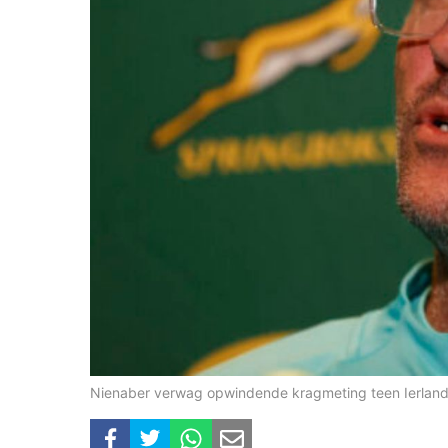
Nienaber verwag opwindende kragmeting teen Ierland.