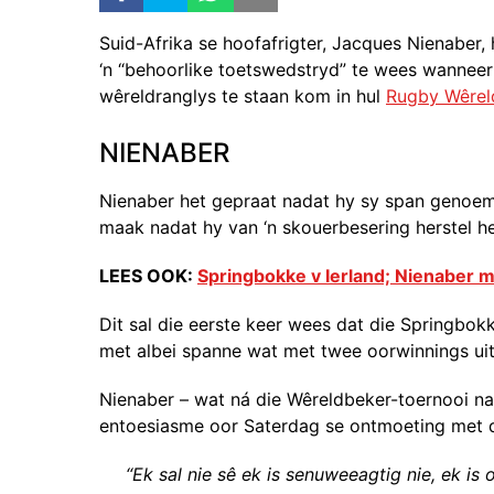
Suid-Afrika se hoofafrigter, Jacques Nienaber
‘n “behoorlike toetswedstryd” te wees wanneer
wêreldranglys te staan kom in hul
Rugby Wêrel
NIENABER
Nienaber het gepraat nadat hy sy span genoem 
maak nadat hy van ‘n skouerbesering herstel he
LEES OOK:
Springbokke v Ierland; Nienaber 
Dit sal die eerste keer wees dat die Springbok
met albei spanne wat met twee oorwinnings ui
Nienaber – wat ná die Wêreldbeker-toernooi na
entoesiasme oor Saterdag se ontmoeting met 
“Ek sal nie sê ek is senuweeagtig nie, ek is