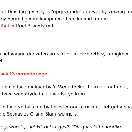
, het Dinsdag gesê hy is “opgewonde” oor wat hy verwag o
 sy verdedigende kampioene teen Ierland op die
dbeker
Poel B-wedstryd.
het waarin die veteraan-slot Eben Etzebeth sy terugkeer
t.
maak 13 veranderinge
ke en Ierland mekaar by ‘n Wêreldbeker-toernooi ontmoet,
t twee wedstryde in die wedstryd kom.
 Ierland verhuis om by Leinster oor te neem – het gebars v
die Sesnasies Grand Slam-wenners.
 opgewonde,” het Nienaber gesê. “Dit gaan ’n behoorlike