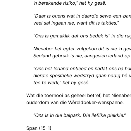
’n berekende risiko,” het hy gesê.
“Daar is ouens wat in daardie sewe-een-bank 
veel sal ingaan nie, want dit is takties.”
“Ons is gemaklik dat ons bedek is” in die ru
Nienaber het egter volgehou dit is nie ‘n ge
Seeland gebruik is nie, aangesien Ierland op
“Ons het Ierland ontleed en nadat ons na hul
hierdie spesifieke wedstryd gaan nodig hê u
teë te werk,” het hy gesê.
Wat die toernooi as geheel betref, het Nienabe
ouderdom van die Wêreldbeker-wenspanne.
“Ons is in die balpark. Die lieflike plekkie.”
Span (15-1)