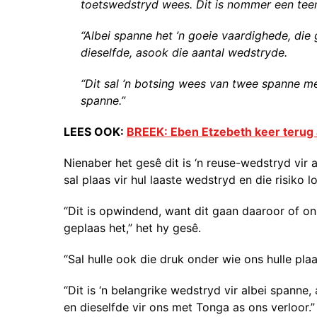
toetswedstryd wees. Dit is nommer een tee
“Albei spanne het ’n goeie vaardighede, di
dieselfde, asook die aantal wedstryde.
“Dit sal ‘n botsing wees van twee spanne 
spanne.”
LEES OOK:
BREEK: Eben Etzebeth keer terug 
Nienaber het gesê dit is ‘n reuse-wedstryd vir
sal plaas vir hul laaste wedstryd en die risiko 
“Dit is opwindend, want dit gaan daaroor of o
geplaas het,” het hy gesê.
“Sal hulle ook die druk onder wie ons hulle plaa
“Dit is ‘n belangrike wedstryd vir albei spanne
en dieselfde vir ons met Tonga as ons verloor.”