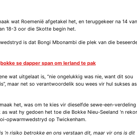
maak wat Roemenië afgetakel het, en teruggekeer na 14 va
an 18-3 oor die Skotte begin het.
é wedstryd is dat Bongi Mbonambi die plek van die beseerd
bokke se dapper span om Ierland te pak
e wat uitgelaat is, “nie ongelukkig was nie, want dit sou
s”, maar net so verantwoordelik sou wees vir hul sukses as
ak het, was om te kies vir dieselfde sewe-een-verdeling
k as wat hy gedoen het toe die Bokke Nieu-Seeland ‘n reko
rnooi-opwarmwedstryd op Twickenham.
 ’n risiko betrokke en ons verstaan dit, maar vir ons is dit