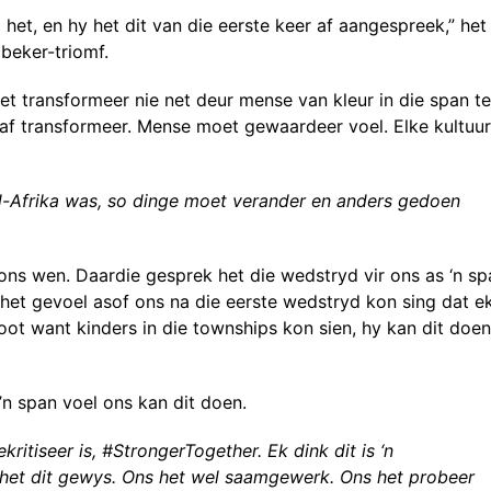
 het, en hy het dit van die eerste keer af aangespreek,” het
beker-triomf.
t transformeer nie net deur mense van kleur in die span te
 af transformeer. Mense moet gewaardeer voel. Elke kultuur
uid-Afrika was, so dinge moet verander en anders gedoen
ons wen. Daardie gesprek het die wedstryd vir ons as ‘n sp
het gevoel asof ons na die eerste wedstryd kon sing dat e
oot want kinders in die townships kon sien, hy kan dit doen
’n span voel ons kan dit doen.
itiseer is, #StrongerTogether. Ek dink dit is ‘n
n het dit gewys. Ons het wel saamgewerk. Ons het probeer