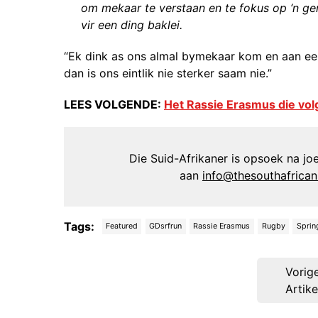
om mekaar te verstaan ​​en te fokus op ‘n g
vir een ding baklei.
“Ek dink as ons almal bymekaar kom en aan een
dan is ons eintlik nie sterker saam nie.”
LEES VOLGENDE:
Het Rassie Erasmus die vo
Die Suid-Afrikaner is opsoek na joer
aan
info@thesouthafrica
Tags:
Featured
GDsrfrun
Rassie Erasmus
Rugby
Sprin
Post
Vorig
navigation
Artike