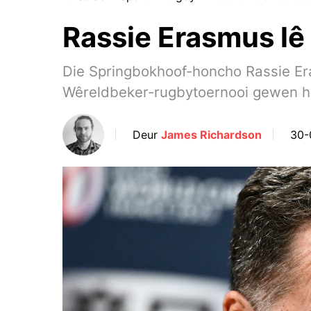
Rassie Erasmus lê
Die Springbokhoof-honcho Rassie Er
Wêreldbeker-rugbytoernooi gewen h
Deur
James Richardson
30-