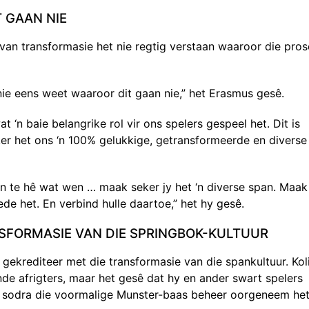
 GAAN NIE
an transformasie het nie regtig verstaan ​​waaroor die pros
ie eens weet waaroor dit gaan nie,” het Erasmus gesê.
 ‘n baie belangrike rol vir ons spelers gespeel het. Dit is
eker het ons ‘n 100% gelukkige, getransformeerde en diverse
 te hê wat wen … maak seker jy het ‘n diverse span. Maak
de het. En verbind hulle daartoe,” het hy gesê.
NSFORMASIE VAN DIE SPRINGBOK-KULTUUR
 gekrediteer met die transformasie van die spankultuur. Koli
nde afrigters, maar het gesê dat hy en ander swart spelers
uk sodra die voormalige Munster-baas beheer oorgeneem het