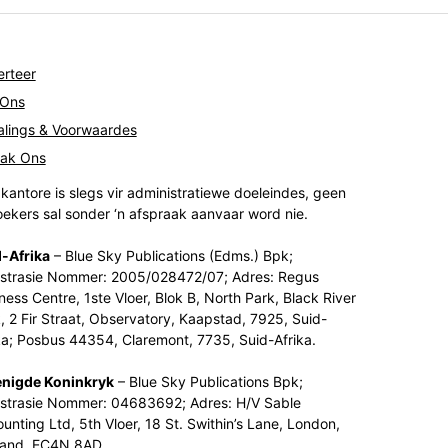
rteer
 Ons
lings & Voorwaardes
tak Ons
kantore is slegs vir administratiewe doeleindes, geen
ekers sal sonder ‘n afspraak aanvaar word nie.
-Afrika
– Blue Sky Publications (Edms.) Bpk;
strasie Nommer: 2005/028472/07; Adres: Regus
ness Centre, 1ste Vloer, Blok B, North Park, Black River
, 2 Fir Straat, Observatory, Kaapstad, 7925, Suid-
ka; Posbus 44354, Claremont, 7735, Suid-Afrika.
enigde Koninkryk
– Blue Sky Publications Bpk;
strasie Nommer: 04683692; Adres: H/V Sable
unting Ltd, 5th Vloer, 18 St. Swithin’s Lane, London,
land, EC4N 8AD.