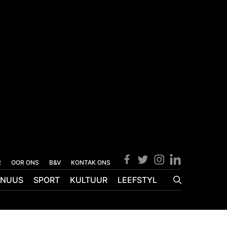
R
OOR ONS
B&V
KONTAK ONS
NUUS
SPORT
KULTUUR
LEEFSTYL