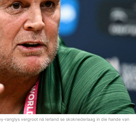
y-ranglys vergroot ná Ierland se skoknederlaag in die hande van