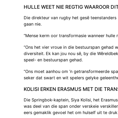
HULLE WEET NIE REGTIG WAAROOR DIT
Die direkteur van rugby het gesê teenstanders v
gaan nie.
“Mense kerm oor transformasie wanneer hulle n
“Ons het vier vroue in die bestuurspan gehad wat
diversiteit. Ek kan jou nou sê, by die Wêreldb
speel- en bestuurspan gehad.
“Ons moet aanhou om ‘n getransformeerde span
seker dat swart en wit spelers gelyke geleenthe
KOLISI ERKEN ERASMUS MET DIE TRA
Die Springbok-kaptein, Siya Kolisi, het Erasmus
was deel van die span onder verskeie verskille
eers gemaklik gevoel het om hulself uit te dr