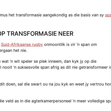
smus het transformasie aangekondig as die basis van sy
sp
 OP TRANSFORMASIE NEER
n
Suid-Afrikaanse rugby
onmoontlik is vir ‘n span om
ergaan het nie.
u wat ’n wit speler se plek inneem, dan kyk jy op die
 nooit ’n suksesvolle span afrig as dit nie getransformeer i
 dit doen, sal die swart ou na jou kyk en weet jy vertrou h
ie veld as in die agterkamerpersoneel ‘n meer volledige sp