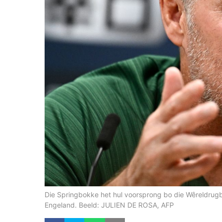
Die Springbokke het hul voorsprong bo die Wêreldrugb
Engeland. Beeld: JULIEN DE ROSA, AFP