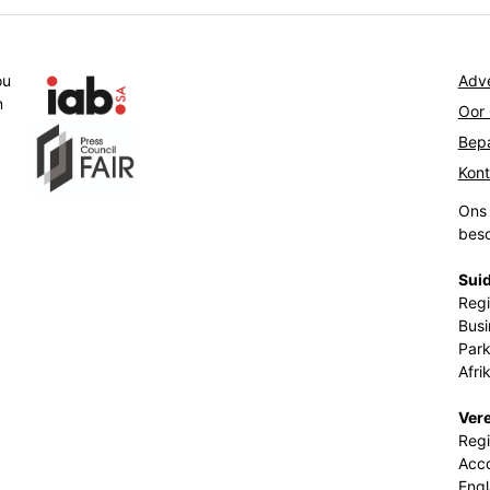
ou
Adve
n
Oor
Bepa
Kon
Ons 
beso
Suid
Regi
Busi
Park
Afri
Ver
Regi
Acco
Eng