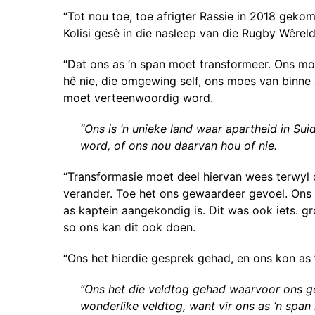
“Tot nou toe, toe afrigter Rassie in 2018 gekom
Kolisi gesê in die nasleep van die Rugby Wêreld
“Dat ons as ‘n span moet transformeer. Ons moe
hê nie, die omgewing self, ons moes van binne
moet verteenwoordig word.
“Ons is ’n unieke land waar apartheid in S
word, of ons nou daarvan hou of nie.
“Transformasie moet deel hiervan wees terwyl 
verander. Toe het ons gewaardeer gevoel. Ons 
as kaptein aangekondig is. Dit was ook iets. gr
so ons kan dit ook doen.
“Ons het hierdie gesprek gehad, en ons kon as 
“Ons het die veldtog gehad waarvoor ons gekr
wonderlike veldtog, want vir ons as ‘n spa