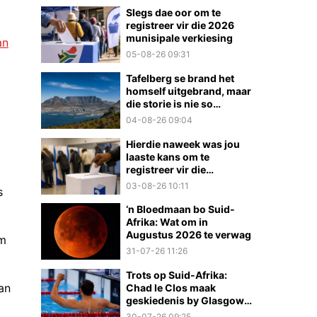
Slegs dae oor om te
registreer vir die 2026
munisipale verkiesing
an
05-08-26 09:31
Tafelberg se brand het
homself uitgebrand, maar
die storie is nie so
eenvoudig nie
04-08-26 09:04
Hierdie naweek was jou
laaste kans om te
registreer vir die
munisipale verkiesings
03-08-26 10:11
s
‘n Bloedmaan bo Suid-
Afrika: Wat om in
Augustus 2026 te verwag
om
31-07-26 11:26
Trots op Suid-Afrika:
an
Chad le Clos maak
geskiedenis by Glasgow
2026
30-07-26 09:25