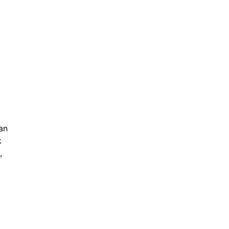
an
k
,