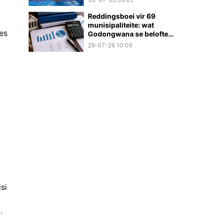
Reddingsboei vir 69
munisipaliteite: wat
es
Godongwana se belofte
werklik beteken
29-07-26 10:09
si
.