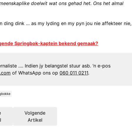
emeenskaplike doelwit wat ons gehad het. Ons het almal
 ding dink … as my lyding en my pyn jou nie affekteer nie,
lgende Springbok-kaptein bekend gemaak?
naliste …. Indien jy belangstel stuur asb. ‘n e-pos
n.com
of WhatsApp ons op
060 011 0211
.
gbokke
e
Volgende
l
Artikel