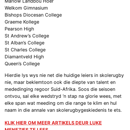
Marlow Landbou Hoër
Welkom Gimnasium
Bishops Diocesan College
Graeme Kollege
Pearson High
St Andrew’s College
St Alban’s College
St Charles College
Diamantveld High
Queen’s College
Hierdie lys wys nie net die huidige leiers in skolerugby
nie, maar beklemtoon ook die diepte van talent en
mededinging regoor Suid-Afrika. Soos die seisoen
ontvou, sal elke wedstryd ‘n stap na glorie wees, met
elke span wat meeding om die range te klim en hul
naam in die annale van skolerugbygeskiedenis te ets.
KLIK HIER OM MEER ARTIKELS DEUR LUKE
MENEZIES TE LEES