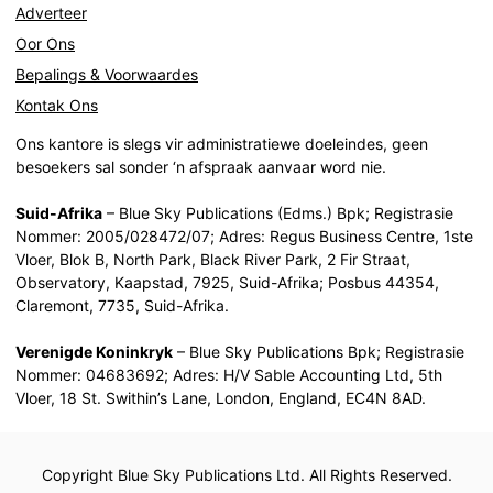
Adverteer
Oor Ons
Bepalings & Voorwaardes
Kontak Ons
Ons kantore is slegs vir administratiewe doeleindes, geen
besoekers sal sonder ‘n afspraak aanvaar word nie.
Suid-Afrika
– Blue Sky Publications (Edms.) Bpk; Registrasie
Nommer: 2005/028472/07; Adres: Regus Business Centre, 1ste
Vloer, Blok B, North Park, Black River Park, 2 Fir Straat,
Observatory, Kaapstad, 7925, Suid-Afrika; Posbus 44354,
Claremont, 7735, Suid-Afrika.
Verenigde Koninkryk
– Blue Sky Publications Bpk; Registrasie
Nommer: 04683692; Adres: H/V Sable Accounting Ltd, 5th
Vloer, 18 St. Swithin’s Lane, London, England, EC4N 8AD.
Copyright Blue Sky Publications Ltd. All Rights Reserved.