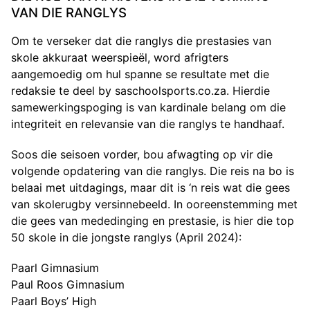
VAN DIE RANGLYS
Om te verseker dat die ranglys die prestasies van
skole akkuraat weerspieël, word afrigters
aangemoedig om hul spanne se resultate met die
redaksie te deel by saschoolsports.co.za. Hierdie
samewerkingspoging is van kardinale belang om die
integriteit en relevansie van die ranglys te handhaaf.
Soos die seisoen vorder, bou afwagting op vir die
volgende opdatering van die ranglys. Die reis na bo is
belaai met uitdagings, maar dit is ‘n reis wat die gees
van skolerugby versinnebeeld. In ooreenstemming met
die gees van mededinging en prestasie, is hier die top
50 skole in die jongste ranglys (April 2024):
Paarl Gimnasium
Paul Roos Gimnasium
Paarl Boys’ High