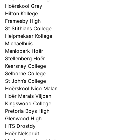
Hoërskool Grey
Hilton Kollege
Framesby High
St Stithians College
Helpmekaar Kollege
Michaelhuis
Menlopark Hoër
Stellenberg Hoër
Kearsney College
Selborne College
St John’s College
Hoërskool Nico Malan
Hoër Marais Viljoen
Kingswood College
Pretoria Boys High
Glenwood High
HTS Drostdy
Hoër Nelspruit