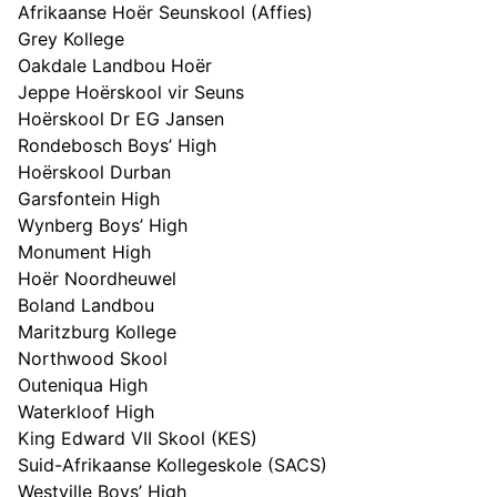
Afrikaanse Hoër Seunskool (Affies)
Grey Kollege
Oakdale Landbou Hoër
Jeppe Hoërskool vir Seuns
Hoërskool Dr EG Jansen
Rondebosch Boys’ High
Hoërskool Durban
Garsfontein High
Wynberg Boys’ High
Monument High
Hoër Noordheuwel
Boland Landbou
Maritzburg Kollege
Northwood Skool
Outeniqua High
Waterkloof High
King Edward VII Skool (KES)
Suid-Afrikaanse Kollegeskole (SACS)
Westville Boys’ High