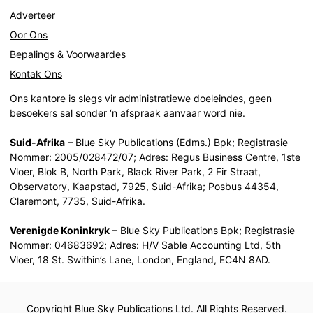
Adverteer
Oor Ons
Bepalings & Voorwaardes
Kontak Ons
Ons kantore is slegs vir administratiewe doeleindes, geen
besoekers sal sonder ‘n afspraak aanvaar word nie.
Suid-Afrika
– Blue Sky Publications (Edms.) Bpk; Registrasie
Nommer: 2005/028472/07; Adres: Regus Business Centre, 1ste
Vloer, Blok B, North Park, Black River Park, 2 Fir Straat,
Observatory, Kaapstad, 7925, Suid-Afrika; Posbus 44354,
Claremont, 7735, Suid-Afrika.
Verenigde Koninkryk
– Blue Sky Publications Bpk; Registrasie
Nommer: 04683692; Adres: H/V Sable Accounting Ltd, 5th
Vloer, 18 St. Swithin’s Lane, London, England, EC4N 8AD.
Copyright Blue Sky Publications Ltd. All Rights Reserved.