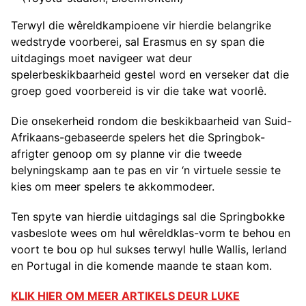
Terwyl die wêreldkampioene vir hierdie belangrike
wedstryde voorberei, sal Erasmus en sy span die
uitdagings moet navigeer wat deur
spelerbeskikbaarheid gestel word en verseker dat die
groep goed voorbereid is vir die take wat voorlê.
Die onsekerheid rondom die beskikbaarheid van Suid-
Afrikaans-gebaseerde spelers het die Springbok-
afrigter genoop om sy planne vir die tweede
belyningskamp aan te pas en vir ‘n virtuele sessie te
kies om meer spelers te akkommodeer.
Ten spyte van hierdie uitdagings sal die Springbokke
vasbeslote wees om hul wêreldklas-vorm te behou en
voort te bou op hul sukses terwyl hulle Wallis, Ierland
en Portugal in die komende maande te staan kom.
KLIK HIER OM MEER ARTIKELS DEUR LUKE