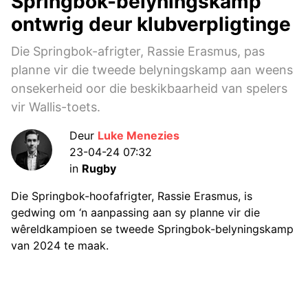
Springbok-belyningskamp
ontwrig deur klubverpligtinge
Die Springbok-afrigter, Rassie Erasmus, pas
planne vir die tweede belyningskamp aan weens
onsekerheid oor die beskikbaarheid van spelers
vir Wallis-toets.
Deur
Luke Menezies
23-04-24 07:32
in
Rugby
Die Springbok-hoofafrigter, Rassie Erasmus, is
gedwing om ‘n aanpassing aan sy planne vir die
wêreldkampioen se tweede Springbok-belyningskamp
van 2024 te maak.