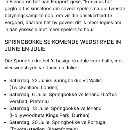
‘n Binnebron het aan Rapport gesê, “Erasmus het
geglo dit is sinneloos om soveel spelers na die tweede
belyningskamp te nooi om vir die onsekerheid te
vergoed, daarom het hy gevoel dit is meer logies om
‘n aanlynsessie met meer spelers te hou.”
SPRINGBOKKE SE KOMENDE WEDSTRYDE IN
JUNIE EN JULIE
Die Springbokke het ‘n besige skedule voor hulle, met
vier wedstryde vir Junie en Julie:
Saterdag, 22 Junie: Springbokke vs Wallis
(Twickenham, Londen)
Saterdag, 6 Julie: Springbokke vs Ierland (Loftus
Versfeld, Pretoria)
Saterdag, 13 Julie: Springbokke vs Ierland
(Hollywoodbets Kings Park, Durban)
Saterdag, 20 Julie: Springbokke vs Portugal
(Toyota-stadion, Bloemfontein)