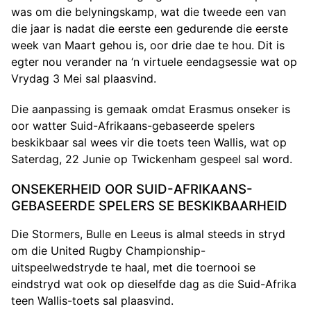
was om die belyningskamp, wat die tweede een van
die jaar is nadat die eerste een gedurende die eerste
week van Maart gehou is, oor drie dae te hou. Dit is
egter nou verander na ‘n virtuele eendagsessie wat op
Vrydag 3 Mei sal plaasvind.
Die aanpassing is gemaak omdat Erasmus onseker is
oor watter Suid-Afrikaans-gebaseerde spelers
beskikbaar sal wees vir die toets teen Wallis, wat op
Saterdag, 22 Junie op Twickenham gespeel sal word.
ONSEKERHEID OOR SUID-AFRIKAANS-
GEBASEERDE SPELERS SE BESKIKBAARHEID
Die Stormers, Bulle en Leeus is almal steeds in stryd
om die United Rugby Championship-
uitspeelwedstryde te haal, met die toernooi se
eindstryd wat ook op dieselfde dag as die Suid-Afrika
teen Wallis-toets sal plaasvind.