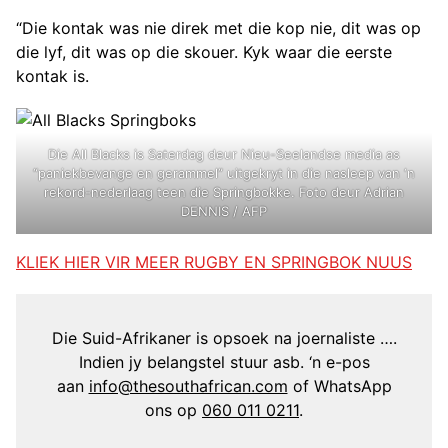
“Die kontak was nie direk met die kop nie, dit was op
die lyf, dit was op die skouer. Kyk waar die eerste
kontak is.
Die All Blacks is Saterdag deur Nieu-Seelandse media as
“paniekbevange en gerammel” uitgekryt in die nasleep van ‘n
rekord-nederlaag teen die Springbokke. Foto deur Adrian
DENNIS / AFP
KLIEK HIER VIR MEER RUGBY EN SPRINGBOK NUUS
Die Suid-Afrikaner is opsoek na joernaliste ….
Indien jy belangstel stuur asb. ‘n e-pos
aan
info@thesouthafrican.com
of WhatsApp
ons op
060 011 0211
.