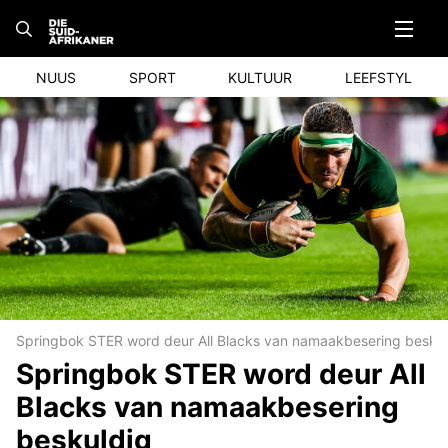
Skip
to
content
NUUS
SPORT
KULTUUR
LEEFSTYL
Springbok STER word deur All Blacks van namaakbesering beskuld
Springbok STER word deur All
Blacks van namaakbesering
beskuldig