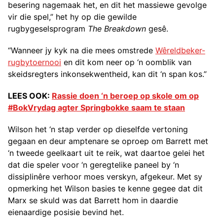
besering nagemaak het, en dit het massiewe gevolge
vir die spel,” het hy op die gewilde
rugbygeselsprogram
The Breakdown
gesê.
“Wanneer jy kyk na die mees omstrede
Wêreldbeker-
rugbytoernooi
en dit kom neer op ‘n oomblik van
skeidsregters inkonsekwentheid, kan dit ‘n span kos.”
LEES OOK:
Rassie doen ‘n beroep op skole om op
#BokVrydag agter Springbokke saam te staan
Wilson het ‘n stap verder op dieselfde vertoning
gegaan en deur amptenare se oproep om Barrett met
‘n tweede geelkaart uit te reik, wat daartoe gelei het
dat die speler voor ‘n geregtelike paneel by ‘n
dissiplinêre verhoor moes verskyn, afgekeur. Met sy
opmerking het Wilson basies te kenne gegee dat dit
Marx se skuld was dat Barrett hom in daardie
eienaardige posisie bevind het.