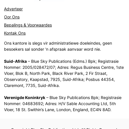
Adverteer
Oor Ons
Bepalings & Voorwaardes
Kontak Ons
Ons kantore is slegs vir administratiewe doeleindes, geen
besoekers sal sonder ‘n afspraak aanvaar word nie.
Suid-Afrika
– Blue Sky Publications (Edms.) Bpk; Registrasie
Nommer: 2005/028472/07; Adres: Regus Business Centre, 1ste
Vloer, Blok B, North Park, Black River Park, 2 Fir Straat,
Observatory, Kaapstad, 7925, Suid-Afrika; Posbus 44354,
Claremont, 7735, Suid-Afrika.
Verenigde Koninkryk
– Blue Sky Publications Bpk; Registrasie
Nommer: 04683692; Adres: H/V Sable Accounting Ltd, 5th
Vloer, 18 St. Swithin’s Lane, London, England, EC4N 8AD.