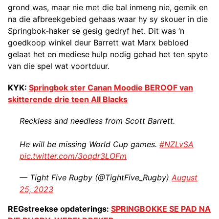
grond was, maar nie met die bal inmeng nie, gemik en
na die afbreekgebied gehaas waar hy sy skouer in die
Springbok-haker se gesig gedryf het. Dit was ‘n
goedkoop winkel deur Barrett wat Marx bebloed
gelaat het en mediese hulp nodig gehad het ten spyte
van die spel wat voortduur.
KYK:
Springbok ster Canan Moodie BEROOF van
skitterende drie teen All Blacks
Reckless and needless from Scott Barrett.
He will be missing World Cup games.
#NZLvSA
pic.twitter.com/3oqdr3LOFm
— Tight Five Rugby (@TightFive_Rugby)
August
25, 2023
REGstreekse opdaterings:
SPRINGBOKKE SE PAD NA