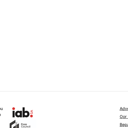
ou
Adve
n
Oor
Bepa