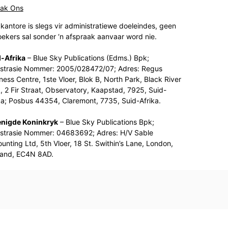
tak Ons
kantore is slegs vir administratiewe doeleindes, geen
ekers sal sonder ‘n afspraak aanvaar word nie.
-Afrika
– Blue Sky Publications (Edms.) Bpk;
strasie Nommer: 2005/028472/07; Adres: Regus
ness Centre, 1ste Vloer, Blok B, North Park, Black River
, 2 Fir Straat, Observatory, Kaapstad, 7925, Suid-
ka; Posbus 44354, Claremont, 7735, Suid-Afrika.
enigde Koninkryk
– Blue Sky Publications Bpk;
strasie Nommer: 04683692; Adres: H/V Sable
unting Ltd, 5th Vloer, 18 St. Swithin’s Lane, London,
land, EC4N 8AD.