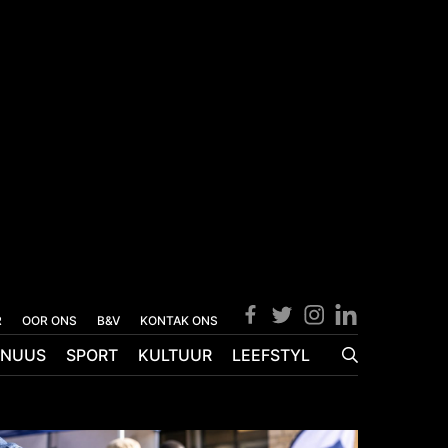
R
OOR ONS
B&V
KONTAK ONS
NUUS
SPORT
KULTUUR
LEEFSTYL