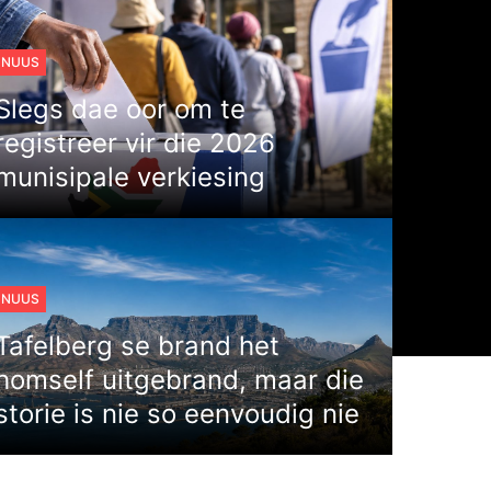
NUUS
Slegs dae oor om te
registreer vir die 2026
munisipale verkiesing
NUUS
Tafelberg se brand het
homself uitgebrand, maar die
storie is nie so eenvoudig nie