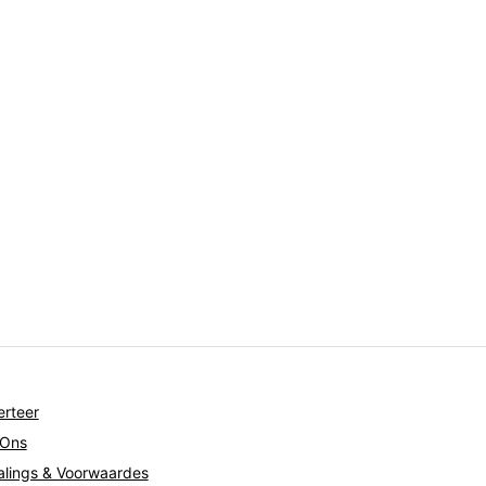
rteer
 Ons
lings & Voorwaardes