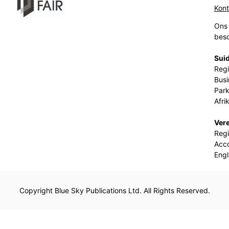
Kon
Ons 
beso
Suid
Regi
Busi
Park
Afri
Ver
Regi
Acco
Eng
Copyright Blue Sky Publications Ltd. All Rights Reserved.