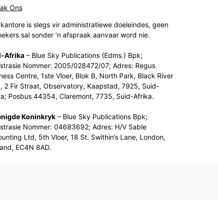
tak Ons
kantore is slegs vir administratiewe doeleindes, geen
ekers sal sonder ‘n afspraak aanvaar word nie.
-Afrika
– Blue Sky Publications (Edms.) Bpk;
strasie Nommer: 2005/028472/07; Adres: Regus
ness Centre, 1ste Vloer, Blok B, North Park, Black River
, 2 Fir Straat, Observatory, Kaapstad, 7925, Suid-
ka; Posbus 44354, Claremont, 7735, Suid-Afrika.
enigde Koninkryk
– Blue Sky Publications Bpk;
strasie Nommer: 04683692; Adres: H/V Sable
unting Ltd, 5th Vloer, 18 St. Swithin’s Lane, London,
land, EC4N 8AD.