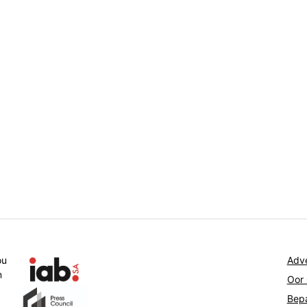
ou
Adve
n
Oor
Bepa