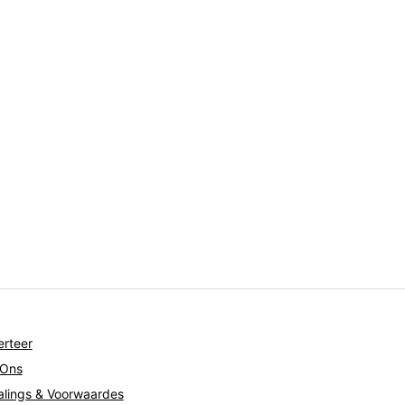
rteer
 Ons
lings & Voorwaardes