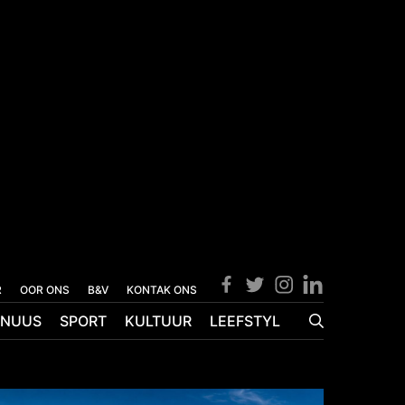
R
OOR ONS
B&V
KONTAK ONS
NUUS
SPORT
KULTUUR
LEEFSTYL