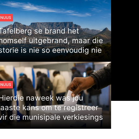
NUUS
Tafelberg se brand het
homself uitgebrand, maar die
storie is nie so eenvoudig nie
NUUS
Hierdie naweek was jou
laaste kans om te registreer
vir die munisipale verkiesings