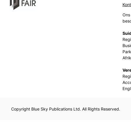
Kon
Ons 
beso
Suid
Regi
Busi
Park
Afri
Ver
Regi
Acco
Eng
Copyright Blue Sky Publications Ltd. All Rights Reserved.