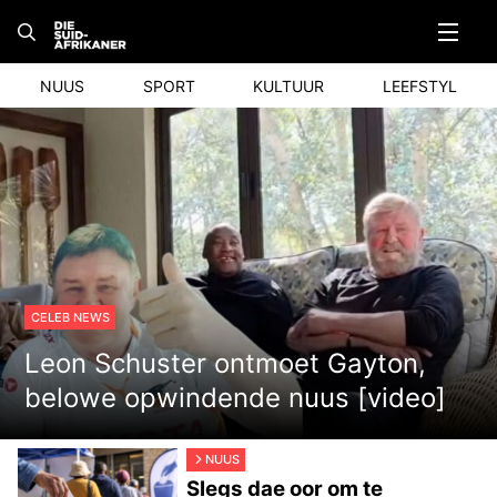
Skip
to
content
NUUS
SPORT
KULTUUR
LEEFSTYL
CELEB NEWS
Leon Schuster ontmoet Gayton,
belowe opwindende nuus [video]
NUUS
Slegs dae oor om te