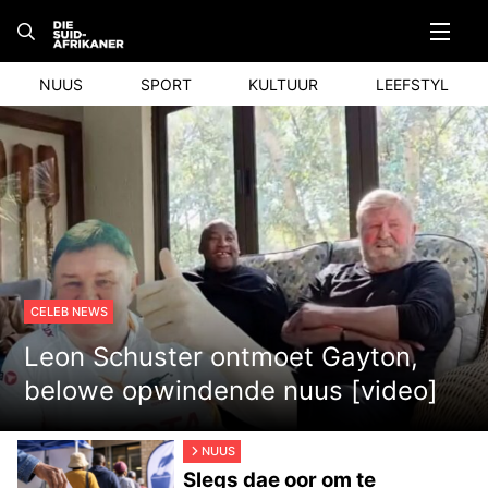
Skip
to
content
NUUS
SPORT
KULTUUR
LEEFSTYL
CELEB NEWS
Leon Schuster ontmoet Gayton,
belowe opwindende nuus [video]
NUUS
Slegs dae oor om te