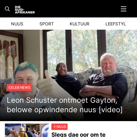
Skip
to
content
NUUS
SPORT
KULTUUR
LEEFSTYL
CELEB NEWS
Leon Schuster ontmoet Gayton,
belowe opwindende nuus [video]
NUUS
Slegs dae oor om te