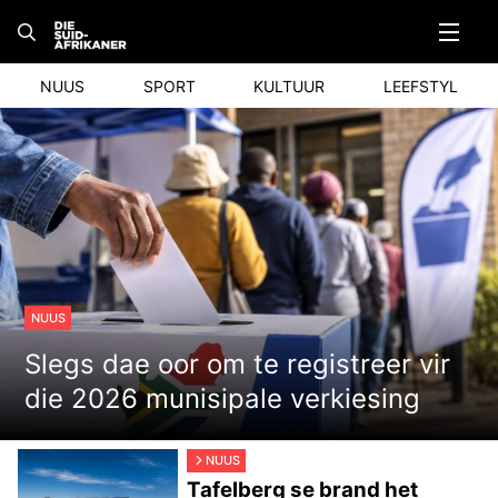
Skip
to
content
NUUS
SPORT
KULTUUR
LEEFSTYL
NUUS
Slegs dae oor om te registreer vir
die 2026 munisipale verkiesing
NUUS
Tafelberg se brand het