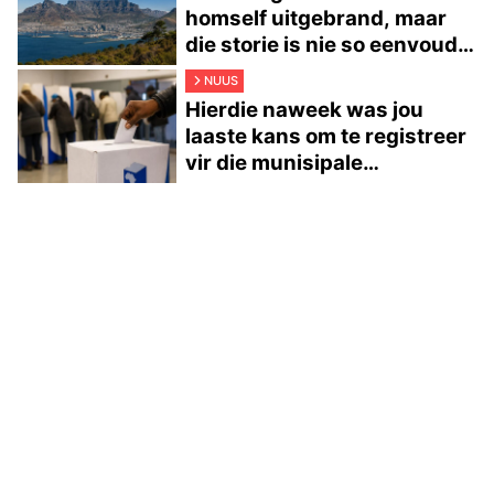
homself uitgebrand, maar
die storie is nie so eenvoudig
nie
NUUS
Hierdie naweek was jou
laaste kans om te registreer
vir die munisipale
verkiesings