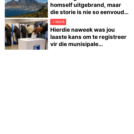
homself uitgebrand, maar
die storie is nie so eenvoudig
nie
NUUS
Hierdie naweek was jou
laaste kans om te registreer
vir die munisipale
verkiesings