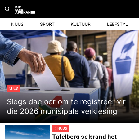
Skip
to
content
NUUS
SPORT
KULTUUR
LEEFSTYL
NUUS
Slegs dae oor om te registreer vir
die 2026 munisipale verkiesing
NUUS
Tafelberg se brand het