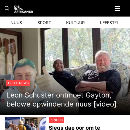
Skip
to
content
NUUS
SPORT
KULTUUR
LEEFSTYL
CELEB NEWS
Leon Schuster ontmoet Gayton,
belowe opwindende nuus [video]
NUUS
Slegs dae oor om te