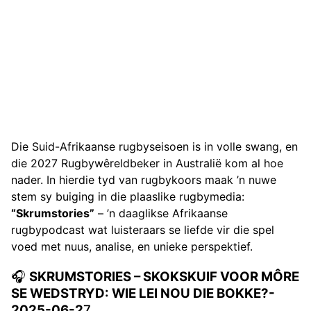
Die Suid-Afrikaanse rugbyseisoen is in volle swang, en
die 2027 Rugbywêreldbeker in Australië kom al hoe
nader. In hierdie tyd van rugbykoors maak ’n nuwe
stem sy buiging in die plaaslike rugbymedia:
“Skrumstories”
– ’n daaglikse Afrikaanse
rugbypodcast wat luisteraars se liefde vir die spel
voed met nuus, analise, en unieke perspektief.
🎧
SKRUMSTORIES – SKOKSKUIF VOOR MÔRE
SE WEDSTRYD: WIE LEI NOU DIE BOKKE?-
2025-06-2
7