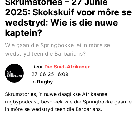
Skrumstories – 27 Junie
2025: Skokskuif voor môre se
wedstryd: Wie is die nuwe
kaptein?
Wie gaan die Springbokke lei in môre se
wedstryd teen die Barbarians?
Deur
Die Suid-Afrikaner
27-06-25 16:09
in
Rugby
Skrumstories, ’n nuwe daaglikse Afrikaanse
rugbypodcast, bespreek wie die Springbokke gaan lei
in môre se wedstryd teen die Barbarians.