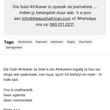
Die Suid-Afrikaner is opsoek na joernaliste ….
Indien jy belangstel stuur asb. ‘n e-pos
aan
info@thesouthafrican.com
of WhatsApp
ons op
060 011 0211
.
Tags:
Barbarians
Featured
Important
Rugby
Siya Kolisi
Springbokke
Post
navigation
Die Suid-Afrikaner se doel is om Afrikaners ingelig te hou oor
dinge wat saakmaak, van nuus, sport tot leefstyl en meer - in
hulle taal.
Ons is onafhanklik.
Geen agenda.
Geen vooroordeel.