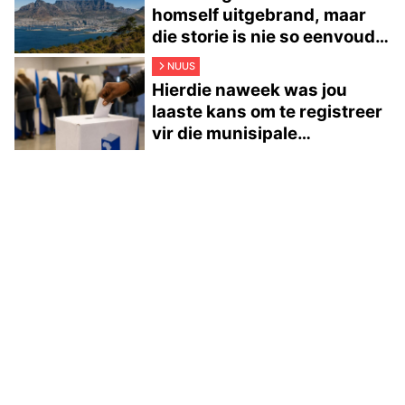
homself uitgebrand, maar
die storie is nie so eenvoudig
nie
NUUS
Hierdie naweek was jou
laaste kans om te registreer
vir die munisipale
verkiesings