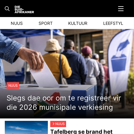
Skip
to
content
NUUS
SPORT
KULTUUR
LEEFSTYL
NUUS
Slegs dae oor om te registreer vir
die 2026 munisipale verkiesing
NUUS
Tafelberg se brand het