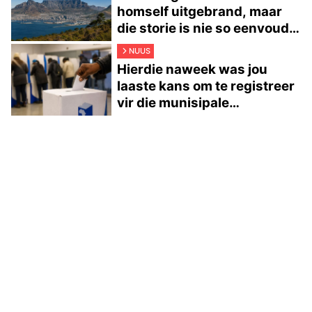
homself uitgebrand, maar
die storie is nie so eenvoudig
nie
NUUS
Hierdie naweek was jou
laaste kans om te registreer
vir die munisipale
verkiesings