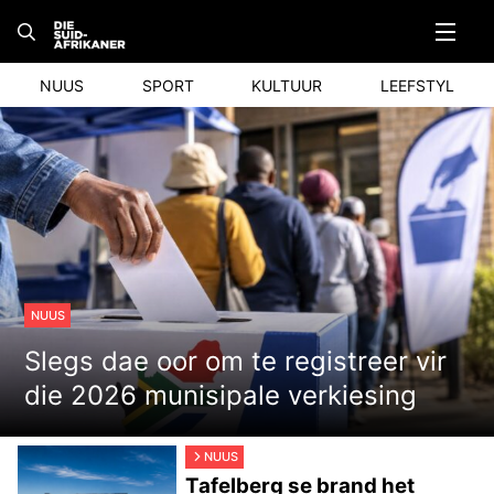
Skip
to
content
NUUS
SPORT
KULTUUR
LEEFSTYL
NUUS
Slegs dae oor om te registreer vir
die 2026 munisipale verkiesing
NUUS
Tafelberg se brand het