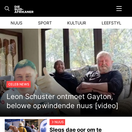
Skip
to
content
NUUS
SPORT
KULTUUR
LEEFSTYL
CELEB NEWS
Leon Schuster ontmoet Gayton,
belowe opwindende nuus [video]
NUUS
Slegs dae oor om te