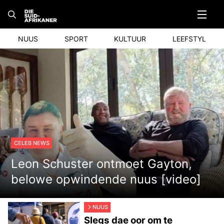
Skip
to
content
NUUS
SPORT
KULTUUR
LEEFSTYL
CELEB NEWS
Leon Schuster ontmoet Gayton,
belowe opwindende nuus [video]
NUUS
Slegs dae oor om te