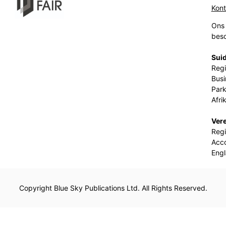
Kon
Ons 
beso
Suid
Regi
Busi
Park
Afri
Ver
Regi
Acco
Eng
Copyright Blue Sky Publications Ltd. All Rights Reserved.