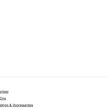
rteer
 Ons
lings & Voorwaardes