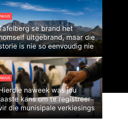
NUUS
Tafelberg se brand het
homself uitgebrand, maar die
storie is nie so eenvoudig nie
NUUS
Hierdie naweek was jou
laaste kans om te registreer
vir die munisipale verkiesings