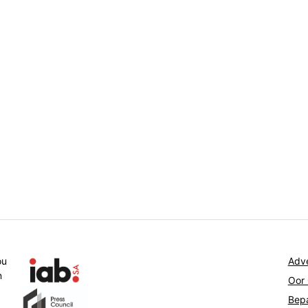
ou
Adve
n
Oor
Bepa