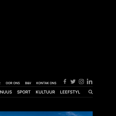
R
OOR ONS
B&V
KONTAK ONS
NUUS
SPORT
KULTUUR
LEEFSTYL