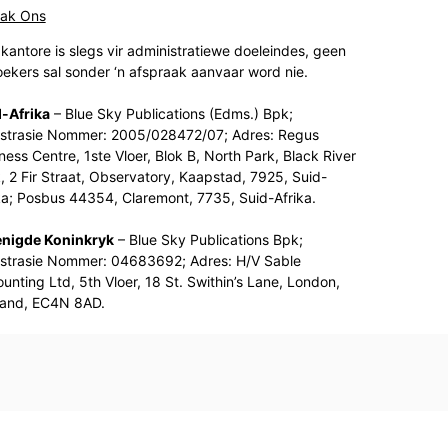
tak Ons
kantore is slegs vir administratiewe doeleindes, geen
ekers sal sonder ‘n afspraak aanvaar word nie.
-Afrika
– Blue Sky Publications (Edms.) Bpk;
strasie Nommer: 2005/028472/07; Adres: Regus
ness Centre, 1ste Vloer, Blok B, North Park, Black River
, 2 Fir Straat, Observatory, Kaapstad, 7925, Suid-
ka; Posbus 44354, Claremont, 7735, Suid-Afrika.
enigde Koninkryk
– Blue Sky Publications Bpk;
strasie Nommer: 04683692; Adres: H/V Sable
unting Ltd, 5th Vloer, 18 St. Swithin’s Lane, London,
land, EC4N 8AD.