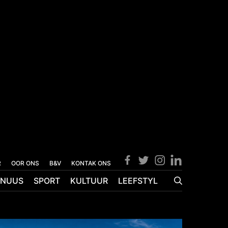
R
OOR ONS
B&V
KONTAK ONS
NUUS
SPORT
KULTUUR
LEEFSTYL