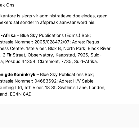
tak Ons
kantore is slegs vir administratiewe doeleindes, geen
ekers sal sonder ‘n afspraak aanvaar word nie.
-Afrika
– Blue Sky Publications (Edms.) Bpk;
strasie Nommer: 2005/028472/07; Adres: Regus
ness Centre, 1ste Vloer, Blok B, North Park, Black River
, 2 Fir Straat, Observatory, Kaapstad, 7925, Suid-
ka; Posbus 44354, Claremont, 7735, Suid-Afrika.
enigde Koninkryk
– Blue Sky Publications Bpk;
strasie Nommer: 04683692; Adres: H/V Sable
unting Ltd, 5th Vloer, 18 St. Swithin’s Lane, London,
land, EC4N 8AD.