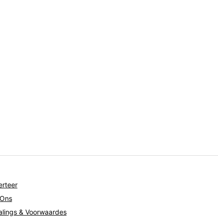
rteer
 Ons
lings & Voorwaardes