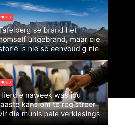
NUUS
Tafelberg se brand het
homself uitgebrand, maar die
storie is nie so eenvoudig nie
NUUS
Hierdie naweek was jou
laaste kans om te registreer
vir die munisipale verkiesings