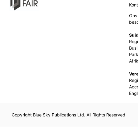
Kon
Ons 
beso
Suid
Regi
Busi
Park
Afri
Ver
Regi
Acco
Eng
Copyright Blue Sky Publications Ltd. All Rights Reserved.