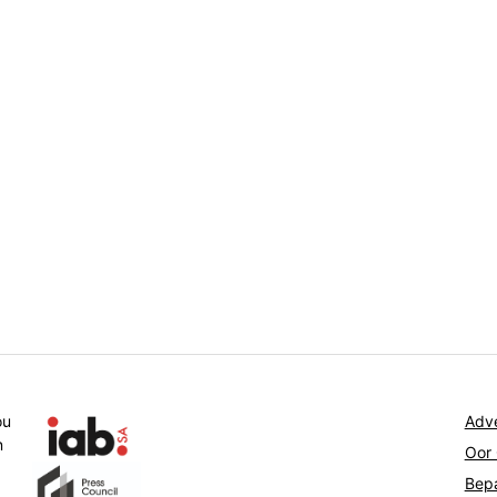
ou
Adve
n
Oor
Bepa