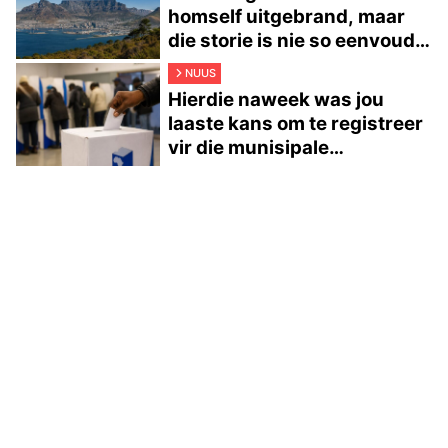
homself uitgebrand, maar
die storie is nie so eenvoudig
nie
NUUS
Hierdie naweek was jou
laaste kans om te registreer
vir die munisipale
verkiesings