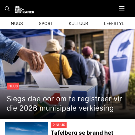
Skip
to
content
NUUS
SPORT
KULTUUR
LEEFSTYL
NUUS
Slegs dae oor om te registreer vir
die 2026 munisipale verkiesing
NUUS
Tafelberg se brand het