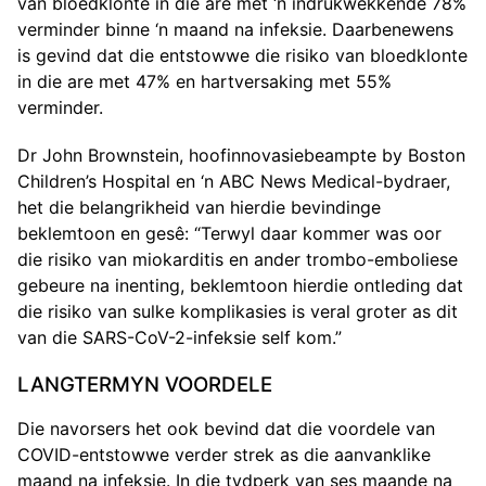
van bloedklonte in die are met ‘n indrukwekkende 78%
verminder binne ‘n maand na infeksie. Daarbenewens
is gevind dat die entstowwe die risiko van bloedklonte
in die are met 47% en hartversaking met 55%
verminder.
Dr John Brownstein, hoofinnovasiebeampte by Boston
Children’s Hospital en ‘n ABC News Medical-bydraer,
het die belangrikheid van hierdie bevindinge
beklemtoon en gesê: “Terwyl daar kommer was oor
die risiko van miokarditis en ander trombo-emboliese
gebeure na inenting, beklemtoon hierdie ontleding dat
die risiko van sulke komplikasies is veral groter as dit
van die SARS-CoV-2-infeksie self kom.”
LANGTERMYN VOORDELE
Die navorsers het ook bevind dat die voordele van
COVID-entstowwe verder strek as die aanvanklike
maand na infeksie. In die tydperk van ses maande na