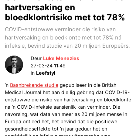
hartversaking en
bloedklontrisiko met tot 78%
COVID-entstowwe verminder die risiko van
hartversaking en bloedklonte met tot 78% ná
infeksie, bevind studie van 20 miljoen Europeërs.
Deur
Luke Menezies
27-03-24 11:49
in
Leefstyl
’n
Baanbrekende studie
gepubliseer in die British
Medical Journal het aan die lig gebring dat COVID-19-
entstowwe die risiko van hartversaking en bloedklonte
na ’n COVID-infeksie aansienlik kan verminder. Die
navorsing, wat data van meer as 20 miljoen mense in
Europa ontleed het, het bevind dat die positiewe
gesondheidseffekte tot ‘n jaar geduur het en
onmiddellik na infeksie meer uitgesproke was.