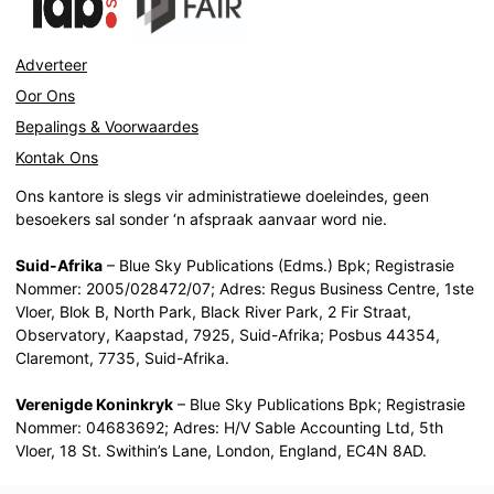
Adverteer
Oor Ons
Bepalings & Voorwaardes
Kontak Ons
Ons kantore is slegs vir administratiewe doeleindes, geen
besoekers sal sonder ‘n afspraak aanvaar word nie.
Suid-Afrika
– Blue Sky Publications (Edms.) Bpk; Registrasie
Nommer: 2005/028472/07; Adres: Regus Business Centre, 1ste
Vloer, Blok B, North Park, Black River Park, 2 Fir Straat,
Observatory, Kaapstad, 7925, Suid-Afrika; Posbus 44354,
Claremont, 7735, Suid-Afrika.
Verenigde Koninkryk
– Blue Sky Publications Bpk; Registrasie
Nommer: 04683692; Adres: H/V Sable Accounting Ltd, 5th
Vloer, 18 St. Swithin’s Lane, London, England, EC4N 8AD.