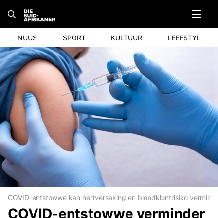
Skip
to
content
NUUS
SPORT
KULTUUR
LEEFSTYL
COVID-entstowwe kan hartversaking en bloedklontrisiko verminder
COVID-entstowwe verminder