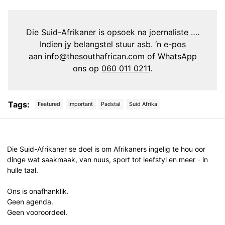
Die Suid-Afrikaner is opsoek na joernaliste ….
Indien jy belangstel stuur asb. ‘n e-pos
aan
info@thesouthafrican.com
of WhatsApp
ons op
060 011 0211
.
Tags:
Featured
Important
Padstal
Suid Afrika
Post
navigation
Die Suid-Afrikaner se doel is om Afrikaners ingelig te hou oor
dinge wat saakmaak, van nuus, sport tot leefstyl en meer - in
hulle taal.
Ons is onafhanklik.
Geen agenda.
Geen vooroordeel.