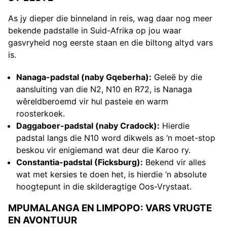
As jy dieper die binneland in reis, wag daar nog meer
bekende padstalle in Suid-Afrika op jou waar
gasvryheid nog eerste staan en die biltong altyd vars
is.
Nanaga-padstal (naby Gqeberha):
Geleë by die
aansluiting van die N2, N10 en R72, is Nanaga
wêreldberoemd vir hul pasteie en warm
roosterkoek.
Daggaboer-padstal (naby Cradock):
Hierdie
padstal langs die N10 word dikwels as ‘n moet-stop
beskou vir enigiemand wat deur die Karoo ry.
Constantia-padstal (Ficksburg):
Bekend vir alles
wat met kersies te doen het, is hierdie ‘n absolute
hoogtepunt in die skilderagtige Oos-Vrystaat.
MPUMALANGA EN LIMPOPO: VARS VRUGTE
EN AVONTUUR