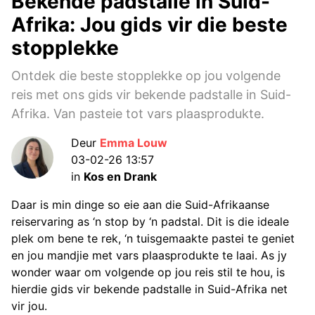
Bekende padstalle in Suid-
Afrika: Jou gids vir die beste
stopplekke
Ontdek die beste stopplekke op jou volgende
reis met ons gids vir bekende padstalle in Suid-
Afrika. Van pasteie tot vars plaasprodukte.
Deur
Emma Louw
03-02-26 13:57
in
Kos en Drank
Daar is min dinge so eie aan die Suid-Afrikaanse
reiservaring as ‘n stop by ‘n padstal. Dit is die ideale
plek om bene te rek, ‘n tuisgemaakte pastei te geniet
en jou mandjie met vars plaasprodukte te laai. As jy
wonder waar om volgende op jou reis stil te hou, is
hierdie gids vir bekende padstalle in Suid-Afrika net
vir jou.