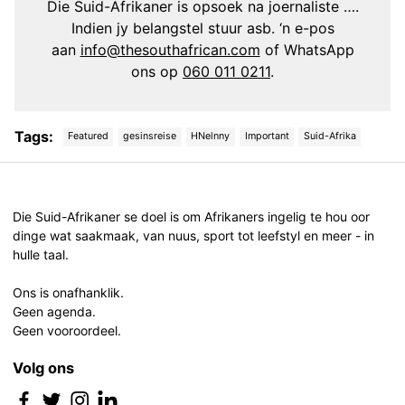
Die Suid-Afrikaner is opsoek na joernaliste ….
Indien jy belangstel stuur asb. ‘n e-pos
aan
info@thesouthafrican.com
of WhatsApp
ons op
060 011 0211
.
Tags:
Featured
gesinsreise
HNelnny
Important
Suid-Afrika
Post
navigation
Die Suid-Afrikaner se doel is om Afrikaners ingelig te hou oor
dinge wat saakmaak, van nuus, sport tot leefstyl en meer - in
hulle taal.
Ons is onafhanklik.
Geen agenda.
Geen vooroordeel.
Volg ons