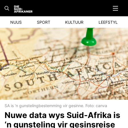
Skip
to
content
NUUS
SPORT
KULTUUR
LEEFSTYL
SA is 'n gunstelingbestemming vir gesinne. Foto: canva
Nuwe data wys Suid-Afrika is
‘n gunsteling vir gesinsreise