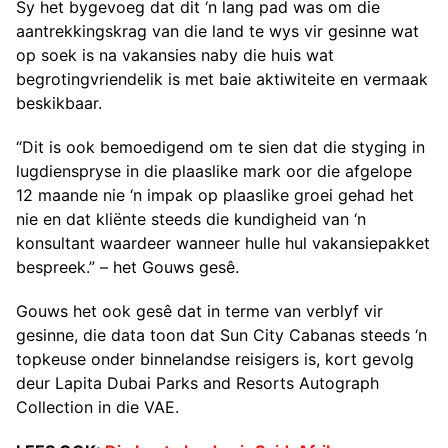
Sy het bygevoeg dat dit ‘n lang pad was om die
aantrekkingskrag van die land te wys vir gesinne wat
op soek is na vakansies naby die huis wat
begrotingvriendelik is met baie aktiwiteite en vermaak
beskikbaar.
“Dit is ook bemoedigend om te sien dat die styging in
lugdienspryse in die plaaslike mark oor die afgelope
12 maande nie ‘n impak op plaaslike groei gehad het
nie en dat kliënte steeds die kundigheid van ‘n
konsultant waardeer wanneer hulle hul vakansiepakket
bespreek.” – het Gouws gesê.
Gouws het ook gesê dat in terme van verblyf vir
gesinne, die data toon dat Sun City Cabanas steeds ‘n
topkeuse onder binnelandse reisigers is, kort gevolg
deur Lapita Dubai Parks and Resorts Autograph
Collection in die VAE.