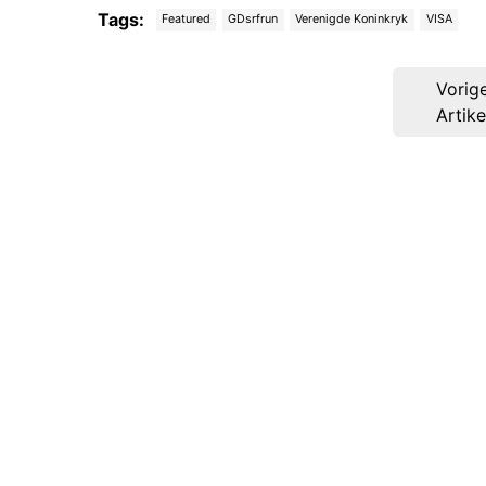
Tags:
Featured
GDsrfrun
Verenigde Koninkryk
VISA
Post
Vorig
navigation
Artike