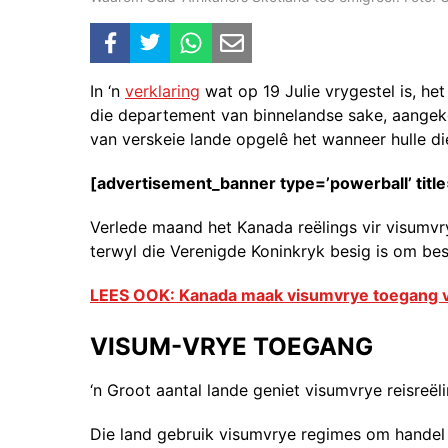
In ‘n
verklaring
wat op 19 Julie vrygestel is, he
die departement van binnelandse sake, aangeko
van verskeie lande opgelê het wanneer hulle d
[advertisement_banner type=’powerball’ title
Verlede maand het Kanada reëlings vir visumvr
terwyl die Verenigde Koninkryk besig is om bes
LEES OOK: Kanada maak visumvrye toegang vi
VISUM-VRYE TOEGANG
‘n Groot aantal lande geniet visumvrye reisreël
Die land gebruik visumvrye regimes om handel 