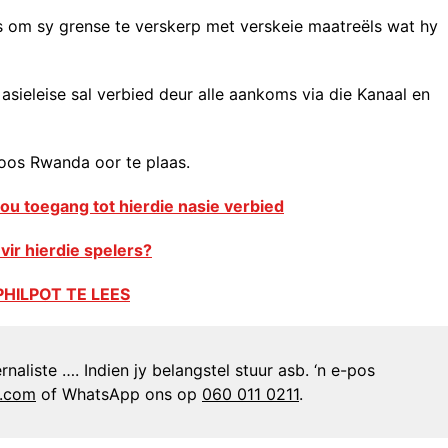
is om sy grense te verskerp met verskeie maatreëls wat hy
asieleise sal verbied deur alle aankoms via die Kanaal en
 soos Rwanda oor te plaas.
u toegang tot hierdie nasie verbied
ir hierdie spelers?
PHILPOT TE LEES
naliste …. Indien jy belangstel stuur asb. ‘n e-pos
n.com
of WhatsApp ons op
060 011 0211
.