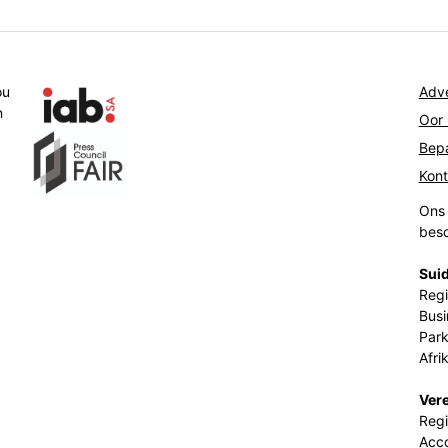
ou
Adve
n
Oor
Bepa
Kon
Ons 
beso
Suid
Regi
Busi
Park
Afri
Ver
Regi
Acco