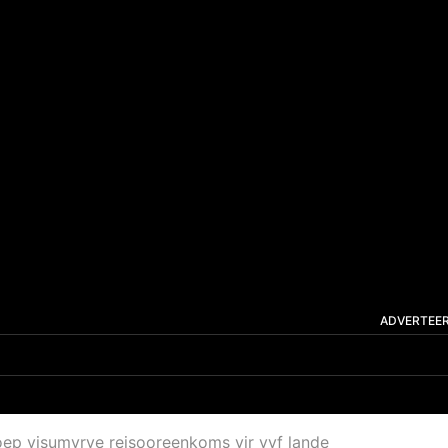
ADVERTEE
oep visumvrye reisooreenkoms vir vyf lande