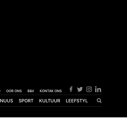
R
OOR ONS
B&V
KONTAK ONS
NUUS
SPORT
KULTUUR
LEEFSTYL