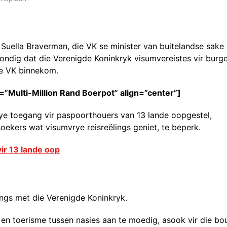
t Suella Braverman, die VK se minister van buitelandse sake 
ndig dat die Verenigde Koninkryk visumvereistes vir burg
ie VK binnekom.
=”Multi-Million Rand Boerpot” align=”center”]
ye toegang vir paspoorthouers van 13 lande oopgestel,
oekers wat visumvrye reisreëlings geniet, te beperk.
r 13 lande oop
ings met die Verenigde Koninkryk.
en toerisme tussen nasies aan te moedig, asook vir die bo