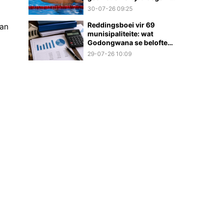
2026
30-07-26 09:25
Reddingsboei vir 69
van
munisipaliteite: wat
Godongwana se belofte
werklik beteken
29-07-26 10:09