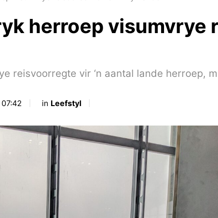
ryk herroep visumvrye
e reisvoorregte vir ‘n aantal lande herroep, m
 07:42
in
Leefstyl