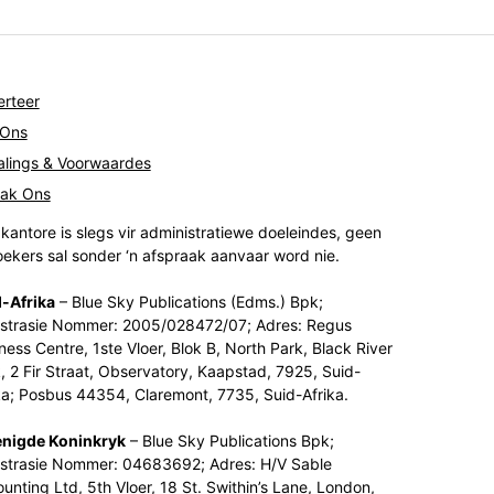
rteer
 Ons
lings & Voorwaardes
tak Ons
kantore is slegs vir administratiewe doeleindes, geen
ekers sal sonder ‘n afspraak aanvaar word nie.
-Afrika
– Blue Sky Publications (Edms.) Bpk;
strasie Nommer: 2005/028472/07; Adres: Regus
ness Centre, 1ste Vloer, Blok B, North Park, Black River
, 2 Fir Straat, Observatory, Kaapstad, 7925, Suid-
ka; Posbus 44354, Claremont, 7735, Suid-Afrika.
enigde Koninkryk
– Blue Sky Publications Bpk;
strasie Nommer: 04683692; Adres: H/V Sable
unting Ltd, 5th Vloer, 18 St. Swithin’s Lane, London,