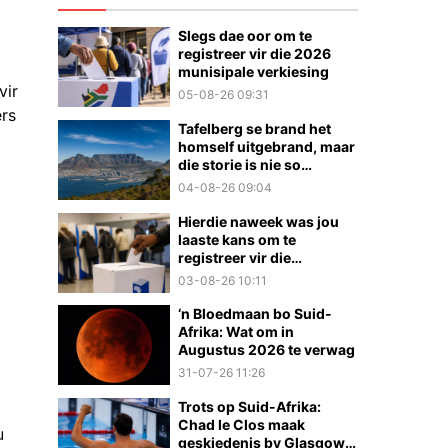
Slegs dae oor om te
registreer vir die 2026
munisipale verkiesing
vir
05-08-26 09:31
ers
Tafelberg se brand het
homself uitgebrand, maar
die storie is nie so
eenvoudig nie
04-08-26 09:04
Hierdie naweek was jou
laaste kans om te
registreer vir die
munisipale verkiesings
03-08-26 10:11
‘n Bloedmaan bo Suid-
Afrika: Wat om in
Augustus 2026 te verwag
31-07-26 11:26
Trots op Suid-Afrika:
Chad le Clos maak
u
geskiedenis by Glasgow