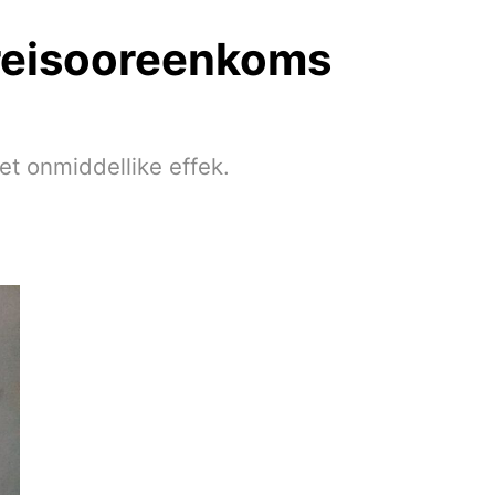
 reisooreenkoms
et onmiddellike effek.