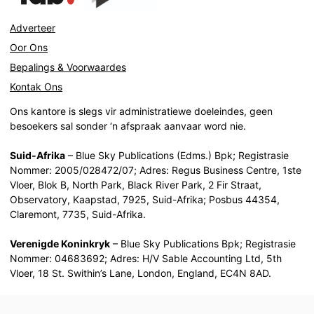
Adverteer
Oor Ons
Bepalings & Voorwaardes
Kontak Ons
Ons kantore is slegs vir administratiewe doeleindes, geen
besoekers sal sonder ‘n afspraak aanvaar word nie.
Suid-Afrika
– Blue Sky Publications (Edms.) Bpk; Registrasie
Nommer: 2005/028472/07; Adres: Regus Business Centre, 1ste
Vloer, Blok B, North Park, Black River Park, 2 Fir Straat,
Observatory, Kaapstad, 7925, Suid-Afrika; Posbus 44354,
Claremont, 7735, Suid-Afrika.
Verenigde Koninkryk
– Blue Sky Publications Bpk; Registrasie
Nommer: 04683692; Adres: H/V Sable Accounting Ltd, 5th
Vloer, 18 St. Swithin’s Lane, London, England, EC4N 8AD.