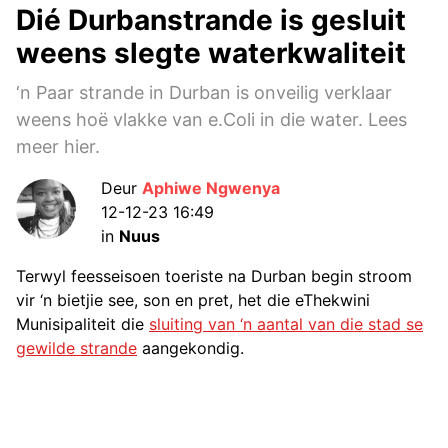
Dié Durbanstrande is gesluit
weens slegte waterkwaliteit
‘n Paar strande in Durban is onveilig verklaar
weens hoë vlakke van e.Coli in die water. Lees
meer hier.
Deur
Aphiwe Ngwenya
12-12-23 16:49
in
Nuus
Terwyl feesseisoen toeriste na Durban begin stroom
vir ‘n bietjie see, son en pret, het die eThekwini
Munisipaliteit die
sluiting van ‘n aantal van die stad se
gewilde strande
aangekondig.