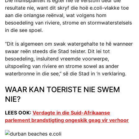
Die munisipaliteit is egter nie te verstom deur die
resultate nie, want dit skryf die hoë e.coli-vlakke toe
aan die onlangse reënval, wat volgens hom
besoedeling van riviere, strome en stormwaterstelsels
in die see spoel.
“Dit is algemeen om swak watergehalte te hê wanneer
swaar reën steeds die Stad teister. Dit lei tot
besoedeling, insluitend vreemde voorwerpe,
uitspoeling van riviere en strome sowel as ander
waterbronne in die see,” sê die Stad in ‘n verklaring.
WAAR KAN TOERISTE NIE SWEM
NIE?
LEES OOK:
Verdagte in die Suid-Afrikaanse
parlement brandstigting ongeskik geag vir verhoor