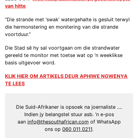
van hitte
“Die strande met ‘swak’ watergehalte is gesluit terwyl
die hermonstering en monitering van die strande
voortduur.”
Die Stad sê hy sal voortgaan om die strandwater
gereeld te monitor met toetse wat op ‘n weeklikse
basis uitgevoer word.
KLIK HIER OM ARTIKELS DEUR APHIWE NGWENYA
TE LEES
Die Suid-Afrikaner is opsoek na joernaliste ….
Indien jy belangstel stuur asb. ‘n e-pos
aan
info@thesouthafrican.com
of WhatsApp
ons op
060 011 0211
.