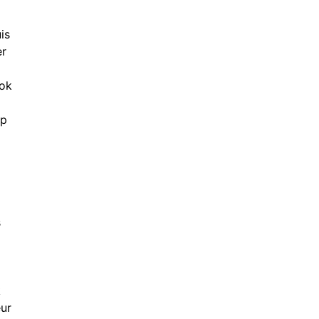
is
er
ook
op
s
k
eur