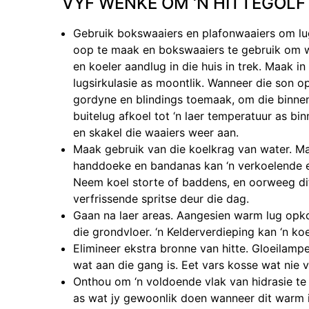
VYF WENKE OM ‘N HITTEGOLF 
Gebruik bokswaaiers en plafonwaaiers om lugs
oop te maak en bokswaaiers te gebruik om war
en koeler aandlug in die huis in trek. Maak i
lugsirkulasie as moontlik. Wanneer die son o
gordyne en blindings toemaak, om die binnen
buitelug afkoel tot ‘n laer temperatuur as b
en skakel die waaiers weer aan.
Maak gebruik van die koelkrag van water. M
handdoeke en bandanas kan ‘n verkoelende e
Neem koel storte of baddens, en oorweeg dit
verfrissende spritse deur die dag.
Gaan na laer areas. Aangesien warm lug opko
die grondvloer. ‘n Kelderverdieping kan ‘n ko
Elimineer ekstra bronne van hitte. Gloeilamp
wat aan die gang is. Eet vars kosse wat nie v
Onthou om ‘n voldoende vlak van hidrasie te
as wat jy gewoonlik doen wanneer dit warm is