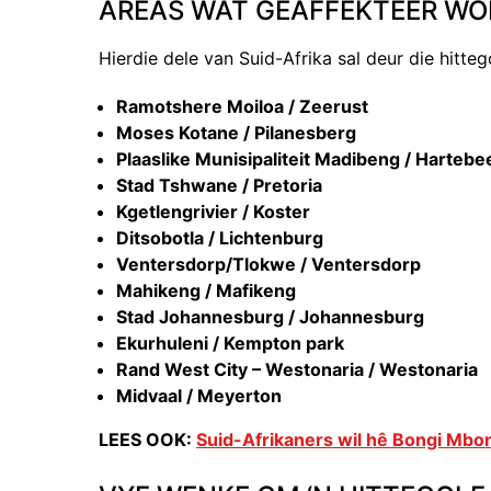
AREAS WAT GEAFFEKTEER WO
Hierdie dele van Suid-Afrika sal deur die hitt
Ramotshere Moiloa / Zeerust
Moses Kotane / Pilanesberg
Plaaslike Munisipaliteit Madibeng / Harteb
Stad Tshwane / Pretoria
Kgetlengrivier / Koster
Ditsobotla / Lichtenburg
Ventersdorp/Tlokwe / Ventersdorp
Mahikeng / Mafikeng
Stad Johannesburg / Johannesburg
Ekurhuleni / Kempton park
Rand West City – Westonaria / Westonaria
Midvaal / Meyerton
LEES OOK:
Suid-Afrikaners wil hê Bongi Mbo