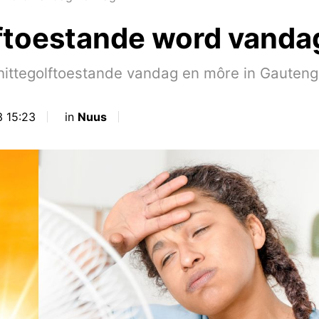
lftoestande word vanda
hittegolftoestande vandag en môre in Gauten
3 15:23
in
Nuus