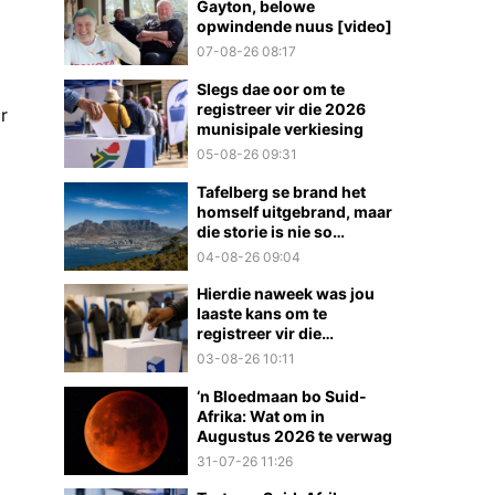
Gayton, belowe
opwindende nuus [video]
07-08-26 08:17
Slegs dae oor om te
registreer vir die 2026
r
munisipale verkiesing
05-08-26 09:31
Tafelberg se brand het
homself uitgebrand, maar
die storie is nie so
eenvoudig nie
04-08-26 09:04
Hierdie naweek was jou
laaste kans om te
registreer vir die
munisipale verkiesings
03-08-26 10:11
‘n Bloedmaan bo Suid-
Afrika: Wat om in
Augustus 2026 te verwag
31-07-26 11:26