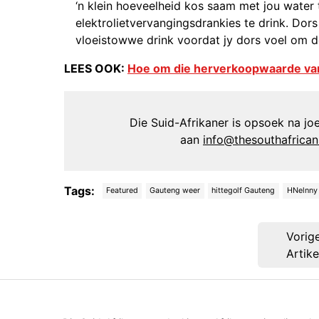
‘n klein hoeveelheid kos saam met jou water 
elektrolietvervangingsdrankies te drink. Dors
vloeistowwe drink voordat jy dors voel om d
LEES OOK:
Hoe om die herverkoopwaarde van
Die Suid-Afrikaner is opsoek na joer
aan
info@thesouthafrica
Tags:
Featured
Gauteng weer
hittegolf Gauteng
HNelnny
Post
Vorig
navigation
Artike