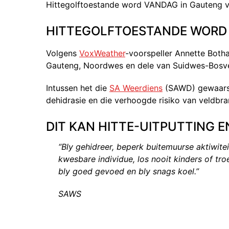
Hittegolftoestande word VANDAG in Gauteng 
HITTEGOLFTOESTANDE WORD
Volgens
VoxWeather
-voorspeller Annette Botha
Gauteng, Noordwes en dele van Suidwes-Bosve
Intussen het die
SA Weerdiens
(SAWD) gewaarsku
dehidrasie en die verhoogde risiko van veldbr
DIT KAN HITTE-UITPUTTING 
“Bly gehidreer, beperk buitemuurse aktiwite
kwesbare individue, los nooit kinders of tro
bly goed gevoed en bly snags koel.”
SAWS