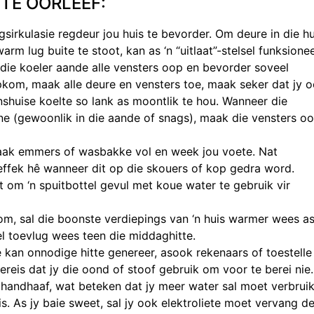
TE OORLEEF:
irkulasie regdeur jou huis te bevorder. Om deure in die hu
m lug buite te stoot, kan as ‘n “uitlaat”-stelsel funksione
n die koeler aande alle vensters oop en bevorder soveel
pkom, maak alle deure en vensters toe, maak seker dat jy 
shuise koelte so lank as moontlik te hou. Wanneer die
inne (gewoonlik in die aande of snags), maak die vensters o
aak emmers of wasbakke vol en week jou voete. Nat
ffek hê wanneer dit op die skouers of kop gedra word.
 om ‘n spuitbottel gevul met koue water te gebruik vir
m, sal die boonste verdiepings van ‘n huis warmer wees a
el toevlug wees teen die middaghitte.
e kan onnodige hitte genereer, asook rekenaars of toestelle
ereis dat jy die oond of stoof gebruik om voor te berei nie.
 handhaaf, wat beteken dat jy meer water sal moet verbrui
. As jy baie sweet, sal jy ook elektroliete moet vervang d