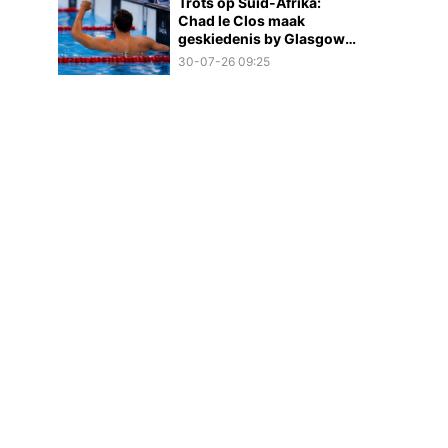
Trots op Suid-Afrika:
Chad le Clos maak
geskiedenis by Glasgow
2026
30-07-26 09:25