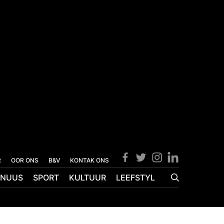
R
OOR ONS
B&V
KONTAK ONS
NUUS
SPORT
KULTUUR
LEEFSTYL