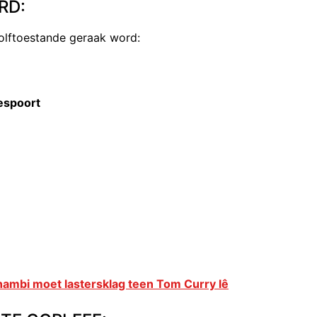
RD:
egolftoestande geraak word:
eespoort
nambi moet lastersklag teen Tom Curry lê