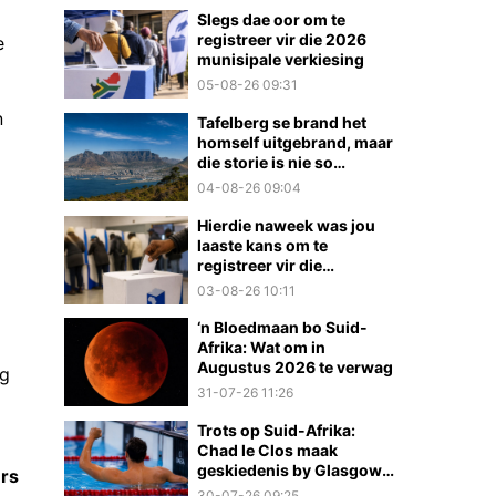
Slegs dae oor om te
registreer vir die 2026
e
munisipale verkiesing
05-08-26 09:31
n
Tafelberg se brand het
homself uitgebrand, maar
die storie is nie so
eenvoudig nie
04-08-26 09:04
Hierdie naweek was jou
laaste kans om te
registreer vir die
munisipale verkiesings
03-08-26 10:11
‘n Bloedmaan bo Suid-
Afrika: Wat om in
Augustus 2026 te verwag
ng
31-07-26 11:26
Trots op Suid-Afrika:
Chad le Clos maak
geskiedenis by Glasgow
rs
2026
30-07-26 09:25