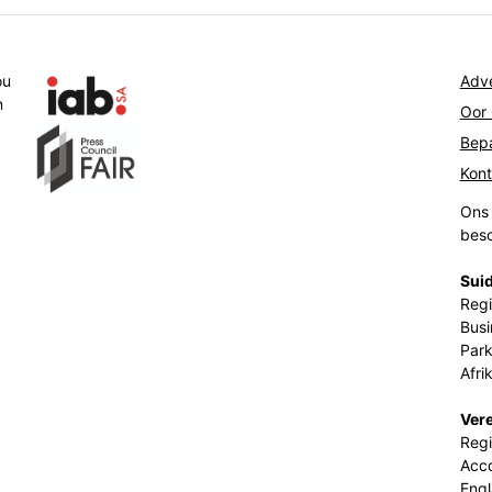
ou
Adve
n
Oor
Bepa
Kon
Ons 
beso
Suid
Regi
Busi
Park
Afri
Ver
Regi
Acco
Eng