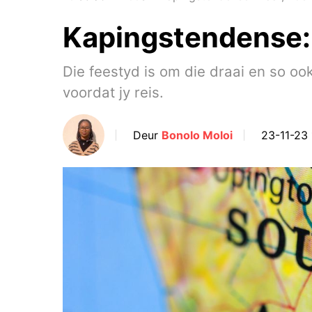
Kapingstendense:
Die feestyd is om die draai en so oo
voordat jy reis.
Deur
Bonolo Moloi
23-11-23 