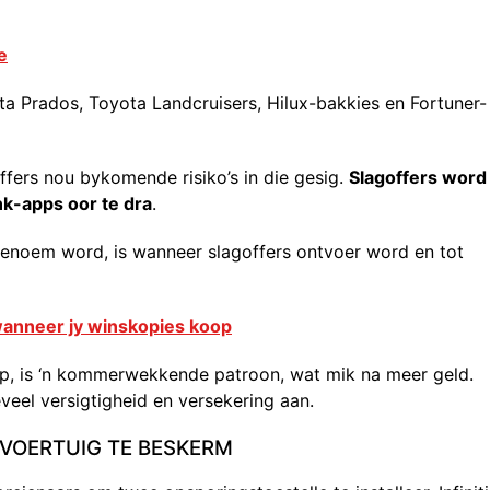
e
ota Prados, Toyota Landcruisers, Hilux-bakkies en Fortuner-
ffers nou bykomende risiko’s in die gesig.
Slagoffers word
k-apps oor te dra
.
genoem word, is wanneer slagoffers ontvoer word en tot
wanneer jy winskopies koop
p, is ‘n kommerwekkende patroon, wat mik na meer geld.
veel versigtigheid en versekering aan.
 VOERTUIG TE BESKERM