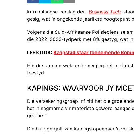
In ‘n onlangse verslag deur
Business Tech
, sta
gesig, wat ‘n ongekende jaarlikse hoogtepunt b
Volgens die Suid-Afrikaanse Polisiediens se a
die 2022–2023-tydperk met 8% gestyg, wat ‘n 
LEES OOK:
Kaapstad staar toenemende kommer
Hierdie kommerwekkende neiging het motoriste 
feestyd.
KAPINGS: WAARVOOR JY MOE
Die versekeringsgroep Infiniti het die groeien
het ‘n nagmerrie vir motoriste geword aangesie
gebruik.”
Die huidige golf van kapings openbaar ‘n versk