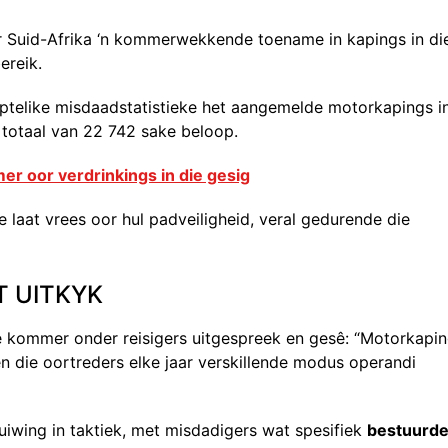
ar Suid-Afrika ‘n kommerwekkende toename in kapings in di
ereik.
mptelike misdaadstatistieke het aangemelde motorkapings i
totaal van 22 742 sake beloop.
 oor verdrinkings in die gesig
laat vrees oor hul padveiligheid, veral gedurende die
T UITKYK
de kommer onder reisigers uitgespreek en gesê: “Motorkapi
n die oortreders elke jaar verskillende modus operandi
uiwing in taktiek, met misdadigers wat spesifiek
bestuurde