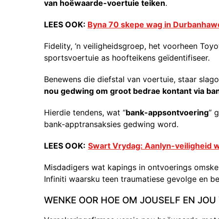
van hoëwaarde-voertuie teiken
.
LEES OOK:
Byna 70 skepe wag in Durbanhaw
Fidelity, ‘n veiligheidsgroep, het voorheen Toy
sportsvoertuie as hoofteikens geïdentifiseer.
Benewens die diefstal van voertuie, staar slago
nou gedwing om groot bedrae kontant via ban
Hierdie tendens, wat “
bank-appsontvoering
” 
bank-apptransaksies gedwing word.
LEES OOK:
Swart Vrydag: Aanlyn-veiligheid 
Misdadigers wat kapings in ontvoerings omske
Infiniti waarsku teen traumatiese gevolge en be
WENKE OOR HOE OM JOUSELF EN JOU