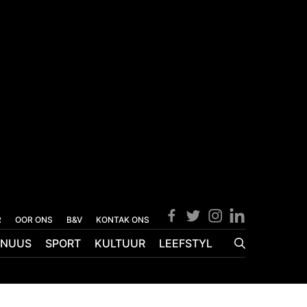
R
OOR ONS
B&V
KONTAK ONS
NUUS
SPORT
KULTUUR
LEEFSTYL