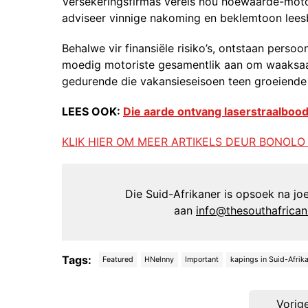
Versekeringsfirmas vereis nou hoëwaarde-motore
adviseer vinnige nakoming en beklemtoon lees
Behalwe vir finansiële risiko’s, ontstaan perso
moedig motoriste gesamentlik aan om waaksaam 
gedurende die vakansieseisoen teen groeiende 
LEES OOK:
Die aarde ontvang laserstraalbood
KLIK HIER OM MEER ARTIKELS DEUR BONOLO
Die Suid-Afrikaner is opsoek na joer
aan
info@thesouthafrica
Tags:
Featured
HNelnny
Important
kapings in Suid-Afrik
Post
Vorig