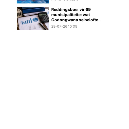
Reddingsboei vir 69
munisipaliteite: wat
Godongwana se belofte
werklik beteken
29-07-26 10:09