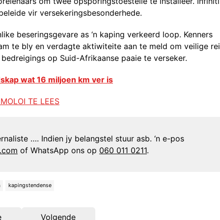
ienaars om twee opsporingstoestelle te installeer. Infiniti
beleide vir versekeringsbesonderhede.
onlike beseringsgevare as ‘n kaping verkeerd loop. Kenners
te bly en verdagte aktiwiteite aan te meld om veilige re
bedreigings op Suid-Afrikaanse paaie te verseker.
skap wat 16 miljoen km ver is
 MOLOI TE LEES
naliste …. Indien jy belangstel stuur asb. ‘n e-pos
n.com
of WhatsApp ons op
060 011 0211
.
a
kapingstendense
e
Volgende