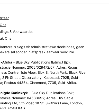
rteer
 Ons
lings & Voorwaardes
tak Ons
kantore is slegs vir administratiewe doeleindes, geen
ekers sal sonder ‘n afspraak aanvaar word nie.
-Afrika
– Blue Sky Publications (Edms.) Bpk;
strasie Nommer: 2005/028472/07; Adres: Regus
ness Centre, 1ste Vloer, Blok B, North Park, Black River
, 2 Fir Straat, Observatory, Kaapstad, 7925, Suid-
ka; Posbus 44354, Claremont, 7735, Suid-Afrika.
enigde Koninkryk
– Blue Sky Publications Bpk;
strasie Nommer: 04683692; Adres: H/V Sable
unting Ltd, 5th Vloer, 18 St. Swithin’s Lane, London,
land, EC4N 8AD.