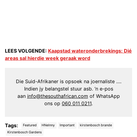
LEES VOLGENDE:
Kaapstad wateronderbrekings: Dié
areas sal hierdie week geraak word
Die Suid-Afrikaner is opsoek na joernaliste ….
Indien jy belangstel stuur asb. ‘n e-pos
aan
info@thesouthafrican.com
of WhatsApp
ons op
060 011 0211
.
Tags:
Featured
HNelnny
Important
kirstenbosch brande
Kirstenbosch Gardens