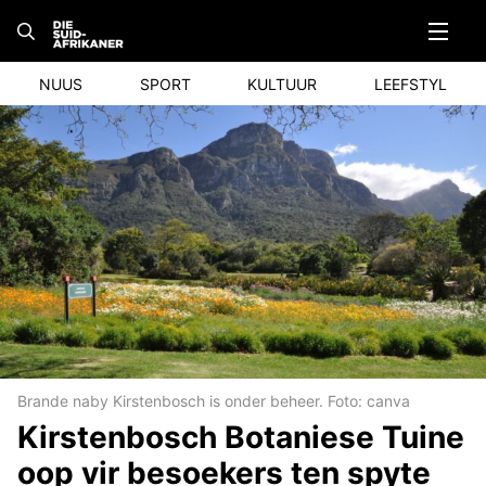
Skip
to
content
NUUS
SPORT
KULTUUR
LEEFSTYL
Brande naby Kirstenbosch is onder beheer. Foto: canva
Kirstenbosch Botaniese Tuine
oop vir besoekers ten spyte