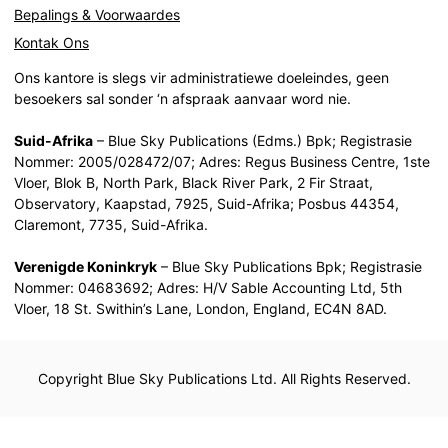
Bepalings & Voorwaardes
Kontak Ons
Ons kantore is slegs vir administratiewe doeleindes, geen
besoekers sal sonder ‘n afspraak aanvaar word nie.
Suid-Afrika
– Blue Sky Publications (Edms.) Bpk; Registrasie
Nommer: 2005/028472/07; Adres: Regus Business Centre, 1ste
Vloer, Blok B, North Park, Black River Park, 2 Fir Straat,
Observatory, Kaapstad, 7925, Suid-Afrika; Posbus 44354,
Claremont, 7735, Suid-Afrika.
Verenigde Koninkryk
– Blue Sky Publications Bpk; Registrasie
Nommer: 04683692; Adres: H/V Sable Accounting Ltd, 5th
Vloer, 18 St. Swithin’s Lane, London, England, EC4N 8AD.
Copyright Blue Sky Publications Ltd. All Rights Reserved.