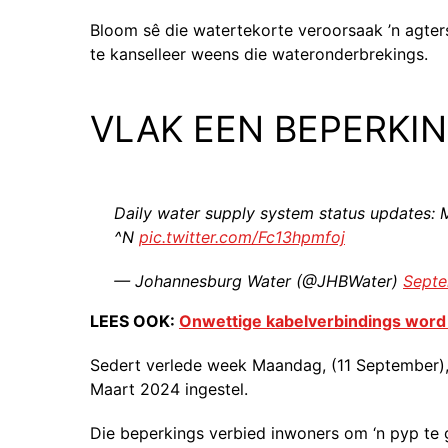
Bloom sê die watertekorte veroorsaak ’n agter
te kanselleer weens die wateronderbrekings.
VLAK EEN BEPERKI
Daily water supply system status updates
^N
pic.twitter.com/Fc13hpmfoj
— Johannesburg Water (@JHBWater)
Septe
LEES OOK:
Onwettige kabelverbindings word
Sedert verlede week Maandag, (11 September),
Maart 2024 ingestel.
Die beperkings verbied inwoners om ‘n pyp te g