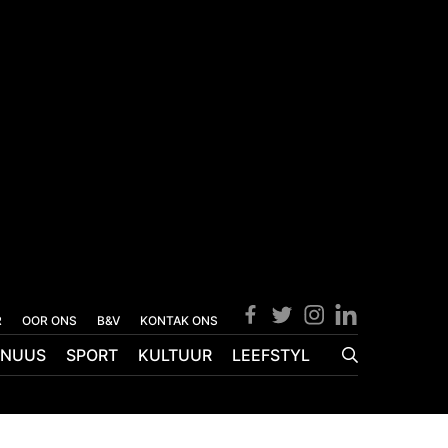
R
OOR ONS
B&V
KONTAK ONS
NUUS
SPORT
KULTUUR
LEEFSTYL