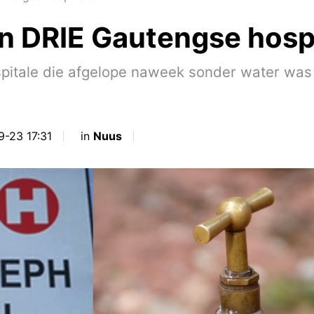
in DRIE Gautengse hosp
hospitale die afgelope naweek sonder water w
9-23 17:31
in
Nuus