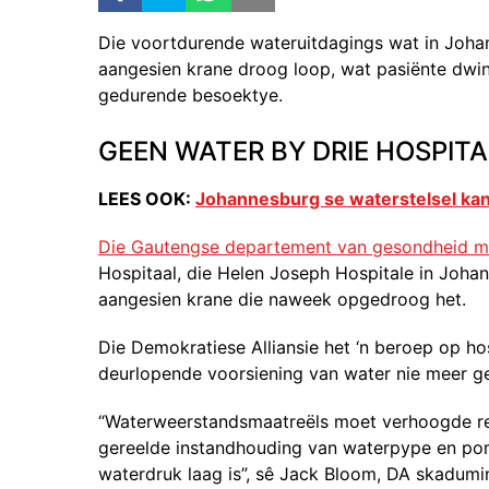
Die voortdurende wateruitdagings wat in Joha
aangesien krane droog loop, wat pasiënte dwing
gedurende besoektye.
GEEN WATER BY DRIE HOSPITA
LEES OOK:
Johannesburg se waterstelsel kan
Die Gautengse departement van gesondheid mo
Hospitaal, die Helen Joseph Hospitale in Joha
aangesien krane die naweek opgedroog het.
Die Demokratiese Alliansie het ‘n beroep op ho
deurlopende voorsiening van water nie meer g
“Waterweerstandsmaatreëls moet verhoogde re
gereelde instandhouding van waterpype en pom
waterdruk laag is”, sê Jack Bloom, DA skadumi