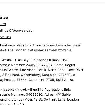
rteer
 Ons
lings & Voorwaardes
tak Ons
kantore is slegs vir administratiewe doeleindes, geen
ekers sal sonder ‘n afspraak aanvaar word nie.
-Afrika
– Blue Sky Publications (Edms.) Bpk;
strasie Nommer: 2005/028472/07; Adres: Regus
ness Centre, 1ste Vloer, Blok B, North Park, Black River
, 2 Fir Straat, Observatory, Kaapstad, 7925, Suid-
ka; Posbus 44354, Claremont, 7735, Suid-Afrika.
enigde Koninkryk
– Blue Sky Publications Bpk;
strasie Nommer: 04683692; Adres: H/V Sable
unting Ltd, 5th Vloer, 18 St. Swithin’s Lane, London,
land, EC4N 8AD.