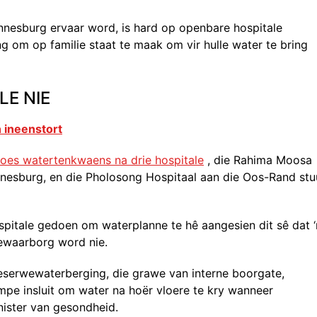
nnesburg ervaar word, is hard op openbare hospitale
 om op familie staat te maak om vir hulle water te bring
LE NIE
 ineenstort
es watertenkwaens na drie hospitale
, die Rahima Moosa
nnesburg, en die Pholosong Hospitaal aan die Oos-Rand stu
spitale gedoen om waterplanne te hê aangesien dit sê dat ‘
ewaarborg word nie.
serwewaterberging, die grawe van interne boorgate,
pe insluit om water na hoër vloere te kry wanneer
nister van gesondheid.