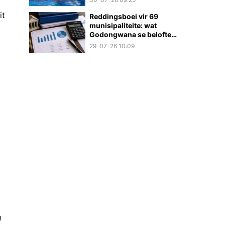
it
Reddingsboei vir 69
munisipaliteite: wat
Godongwana se belofte
werklik beteken
29-07-26 10:09
n