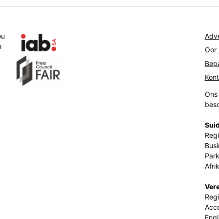
ou
Adve
n
Oor
Bepa
Kon
Ons 
beso
Suid
Regi
Busi
Park
Afri
Ver
Regi
Acco
Eng