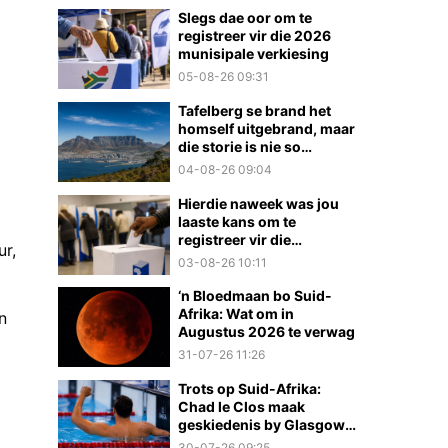
Slegs dae oor om te
registreer vir die 2026
munisipale verkiesing
05-08-26 09:31
Tafelberg se brand het
homself uitgebrand, maar
die storie is nie so
eenvoudig nie
04-08-26 09:04
Hierdie naweek was jou
laaste kans om te
registreer vir die
ur,
munisipale verkiesings
03-08-26 10:11
‘n Bloedmaan bo Suid-
Afrika: Wat om in
n
Augustus 2026 te verwag
31-07-26 11:26
Trots op Suid-Afrika:
Chad le Clos maak
geskiedenis by Glasgow
2026
30-07-26 09:25