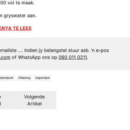
00 vol te maak.
n gryswater aan.
ENYA TE LEES
naliste …. Indien jy belangstel stuur asb. ‘n e-pos
n.com
of WhatsApp ons op
060 011 0211
.
tertekort
HNelnny
Important
e
Volgende
l
Artikel