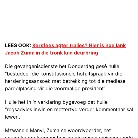
LEES OOK:
Kersfees agter tralies? Hier is hoe lank
Jacob Zuma in die tronk kan deurbring
Die gevangenisdienste het Donderdag gesê hulle
“bestudeer die konstitusionele hofuitspraak vir die
hersieningsaansoek met betrekking tot die mediese
paroolplasing vir die voormalige president”.
Hulle het in ‘n verklaring bygevoeg dat hulle
“regsadvies inwin en mettertyd verder kommentaar sal
lewer”.
Mzwanele Manyi, Zuma se woordvoerder, het
versoeke om kommentaar na die gevangenisowerhede