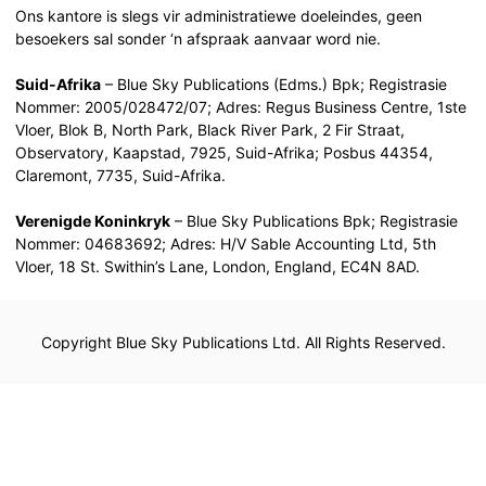
Ons kantore is slegs vir administratiewe doeleindes, geen
besoekers sal sonder ‘n afspraak aanvaar word nie.
Suid-Afrika
– Blue Sky Publications (Edms.) Bpk; Registrasie
Nommer: 2005/028472/07; Adres: Regus Business Centre, 1ste
Vloer, Blok B, North Park, Black River Park, 2 Fir Straat,
Observatory, Kaapstad, 7925, Suid-Afrika; Posbus 44354,
Claremont, 7735, Suid-Afrika.
Verenigde Koninkryk
– Blue Sky Publications Bpk; Registrasie
Nommer: 04683692; Adres: H/V Sable Accounting Ltd, 5th
Vloer, 18 St. Swithin’s Lane, London, England, EC4N 8AD.
Copyright Blue Sky Publications Ltd. All Rights Reserved.