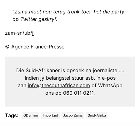
“Zuma moet nou terug tronk toe!” het die party
op Twitter geskryf.
zam-sn/ub/jj
© Agence France-Presse
Die Suid-Afrikaner is opsoek na joernaliste ….
Indien jy belangstel stuur asb. ‘n e-pos
aan
info@thesouthafrican.com
of WhatsApp
ons op
060 011 0211
.
Tags:
GDsrfrun
Important
Jacob Zuma
Suid-Afrika
Post
navigation