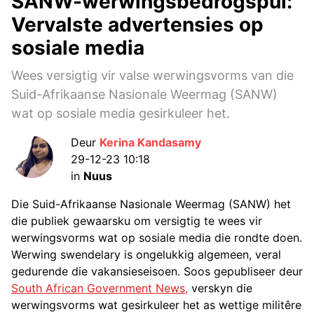
SANW-werwingsbedrogspul:
Vervalste advertensies op
sosiale media
Wees versigtig vir valse werwingsvorms van die
Suid-Afrikaanse Nasionale Weermag (SANW)
wat op sosiale media gesirkuleer het.
Deur
Kerina Kandasamy
29-12-23 10:18
in
Nuus
Die Suid-Afrikaanse Nasionale Weermag (SANW) het
die publiek gewaarsku om versigtig te wees vir
werwingsvorms wat op sosiale media die rondte doen.
Werwing swendelary is ongelukkig algemeen, veral
gedurende die vakansieseisoen. Soos gepubliseer deur
South African Government News,
verskyn die
werwingsvorms wat gesirkuleer het as wettige militêre