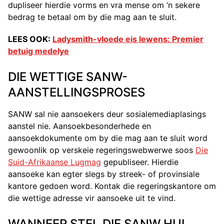
dupliseer hierdie vorms en vra mense om ‘n sekere
bedrag te betaal om by die mag aan te sluit.
LEES OOK:
Ladysmith-vloede eis lewens: Premier
betuig medelye
DIE WETTIGE SANW-
AANSTELLINGSPROSES
SANW sal nie aansoekers deur sosialemediaplasings
aanstel nie. Aansoekbesonderhede en
aansoekdokumente om by die mag aan te sluit word
gewoonlik op verskeie regeringswebwerwe soos
Die
Suid-Afrikaanse Lugmag
gepubliseer. Hierdie
aansoeke kan egter slegs by streek- of provinsiale
kantore gedoen word. Kontak die regeringskantore om
die wettige adresse vir aansoeke uit te vind.
WANNEER STEL DIE SANW HUL