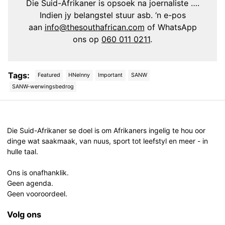
Die Suid-Afrikaner is opsoek na joernaliste ….
Indien jy belangstel stuur asb. ‘n e-pos
aan
info@thesouthafrican.com
of WhatsApp
ons op
060 011 0211
.
Tags:
Featured
HNelnny
Important
SANW
SANW-werwingsbedrog
Post
navigation
Die Suid-Afrikaner se doel is om Afrikaners ingelig te hou oor
dinge wat saakmaak, van nuus, sport tot leefstyl en meer - in
hulle taal.
Ons is onafhanklik.
Geen agenda.
Geen vooroordeel.
Volg ons