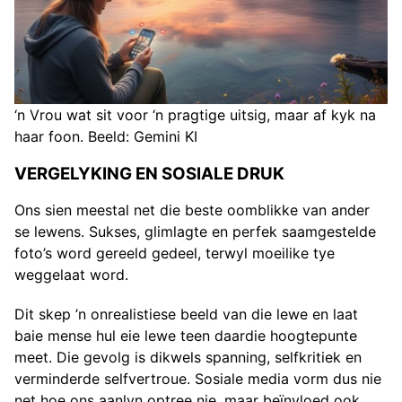
‘n Vrou wat sit voor ‘n pragtige uitsig, maar af kyk na
haar foon. Beeld: Gemini KI
VERGELYKING EN SOSIALE DRUK
Ons sien meestal net die beste oomblikke van ander
se lewens. Sukses, glimlagte en perfek saamgestelde
foto’s word gereeld gedeel, terwyl moeilike tye
weggelaat word.
Dit skep ’n onrealistiese beeld van die lewe en laat
baie mense hul eie lewe teen daardie hoogtepunte
meet. Die gevolg is dikwels spanning, selfkritiek en
verminderde selfvertroue. Sosiale media vorm dus nie
net hoe ons aanlyn optree nie, maar beïnvloed ook