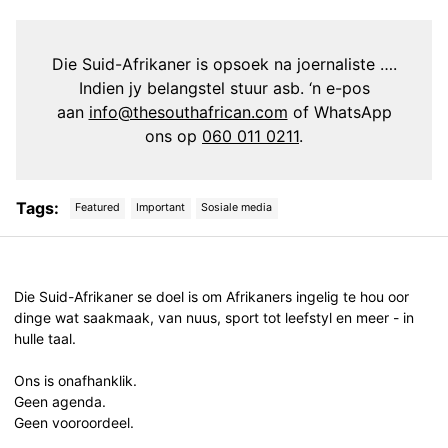
Die Suid-Afrikaner is opsoek na joernaliste ….
Indien jy belangstel stuur asb. ‘n e-pos
aan
info@thesouthafrican.com
of WhatsApp
ons op
060 011 0211
.
Tags:
Featured
Important
Sosiale media
Post
navigation
Die Suid-Afrikaner se doel is om Afrikaners ingelig te hou oor
dinge wat saakmaak, van nuus, sport tot leefstyl en meer - in
hulle taal.
Ons is onafhanklik.
Geen agenda.
Geen vooroordeel.