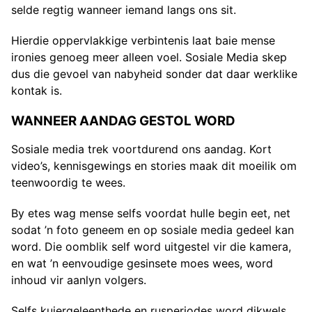
selde regtig wanneer iemand langs ons sit.
Hierdie oppervlakkige verbintenis laat baie mense
ironies genoeg meer alleen voel. Sosiale Media skep
dus die gevoel van nabyheid sonder dat daar werklike
kontak is.
WANNEER AANDAG GESTOL WORD
Sosiale media trek voortdurend ons aandag. Kort
video’s, kennisgewings en stories maak dit moeilik om
teenwoordig te wees.
By etes wag mense selfs voordat hulle begin eet, net
sodat ’n foto geneem en op sosiale media gedeel kan
word. Die oomblik self word uitgestel vir die kamera,
en wat ’n eenvoudige gesinsete moes wees, word
inhoud vir aanlyn volgers.
Selfs kuiergeleenthede en rusperiodes word dikwels