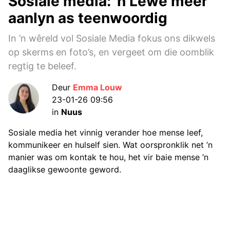
Sosiale media: ’n Lewe meer
aanlyn as teenwoordig
In ’n wêreld vol Sosiale Media fokus ons dikwels
op skerms en foto’s, en vergeet om die oomblik
regtig te beleef.
Deur
Emma Louw
23-01-26 09:56
in
Nuus
Sosiale media het vinnig verander hoe mense leef,
kommunikeer en hulself sien. Wat oorspronklik net ’n
manier was om kontak te hou, het vir baie mense ’n
daaglikse gewoonte geword.