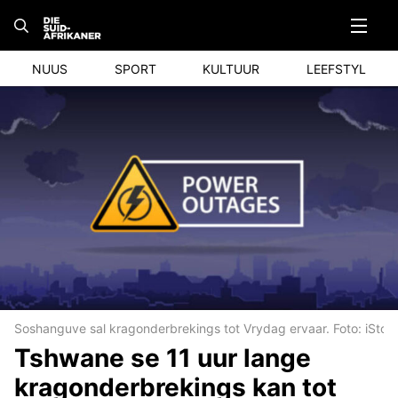
Skip
to
content
NUUS
SPORT
KULTUUR
LEEFSTYL
Soshanguve sal kragonderbrekings tot Vrydag ervaar. Foto: iStoc
Tshwane se 11 uur lange
kragonderbrekings kan tot