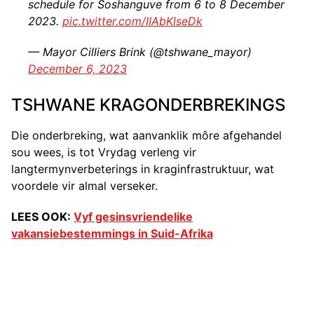
schedule for Soshanguve from 6 to 8 December
2023.
pic.twitter.com/IIAbKlseDk
— Mayor Cilliers Brink (@tshwane_mayor)
December 6, 2023
TSHWANE KRAGONDERBREKINGS
Die onderbreking, wat aanvanklik môre afgehandel
sou wees, is tot Vrydag verleng vir
langtermynverbeterings in kraginfrastruktuur, wat
voordele vir almal verseker.
LEES OOK:
Vyf gesinsvriendelike
vakansiebestemmings in Suid-Afrika