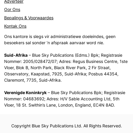
Adverteer
Oor Ons
Bepalings & Voorwaardes
Kontak Ons
Ons kantore is slegs vir administratiewe doeleindes, geen
besoekers sal sonder ‘n afspraak aanvaar word nie.
Suid-Afrika
– Blue Sky Publications (Edms.) Bpk; Registrasie
Nommer: 2005/028472/07; Adres: Regus Business Centre, 1ste
Vloer, Blok B, North Park, Black River Park, 2 Fir Straat,
Observatory, Kaapstad, 7925, Suid-Afrika; Posbus 44354,
Claremont, 7735, Suid-Afrika.
Verenigde Koninkryk
– Blue Sky Publications Bpk; Registrasie
Nommer: 04683692; Adres: H/V Sable Accounting Ltd, 5th
Vloer, 18 St. Swithin’s Lane, London, England, EC4N 8AD.
Copyright Blue Sky Publications Ltd. All Rights Reserved.