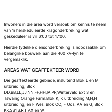
Inwoners in die area word versoek om kennis te neem
van ‘n herskeduleerde kragonderbreking wat
geskeduleer is vir 6:00 tot 17:00.
Hierdie tydelike diensonderbreking is noodsaaklik om
belangrike bouwerk aan die 400 kV-lyn te
vergemaklik.
AREAS WAT GEAFFEKTEER WORD
Die geaffekteerde gebiede, insluitend Blok L en M
uitbreiding, Blok
DD,BB,LL,JJ,NN,FF,HH,IA,PP,Winterveld Ext 3 en
Tswaing Orange Farm.Blok K, K uitbreiding,M,H,H
uitbreiding, en F Wes. Blok CC, F Oos, AA en G, Blok
KK,SS1,S,R,T,V,X en W.