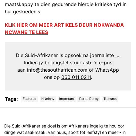
maatskappy te dien gedurende hierdie kritieke tyd in
hul geskiedenis.
KLIK HIER OM MEER ARTIKELS DEUR NOKWANDA
NCWANE TE LEES
Die Suid-Afrikaner is opsoek na joernaliste ….
Indien jy belangstel stuur asb. ‘n e-pos
aan
info@thesouthafrican.com
of WhatsApp
ons op
060 011 0211
.
Tags:
Featured
HNelnny
Important
Portia Derby
Transnet
Post
navigation
Die Suid-Afrikaner se doel is om Afrikaners ingelig te hou oor
dinge wat saakmaak, van nuus, sport tot leefstyl en meer - in