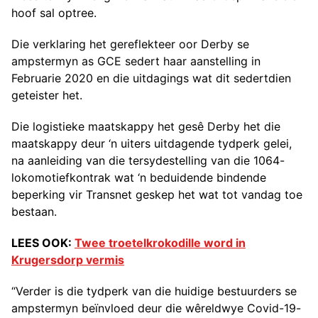
hoof sal optree.
Die verklaring het gereflekteer oor Derby se
ampstermyn as GCE sedert haar aanstelling in
Februarie 2020 en die uitdagings wat dit sedertdien
geteister het.
Die logistieke maatskappy het gesê Derby het die
maatskappy deur ‘n uiters uitdagende tydperk gelei,
na aanleiding van die tersydestelling van die 1064-
lokomotiefkontrak wat ‘n beduidende bindende
beperking vir Transnet geskep het wat tot vandag toe
bestaan.
LEES OOK:
Twee troetelkrokodille word in
Krugersdorp vermis
“Verder is die tydperk van die huidige bestuurders se
ampstermyn beïnvloed deur die wêreldwye Covid-19-