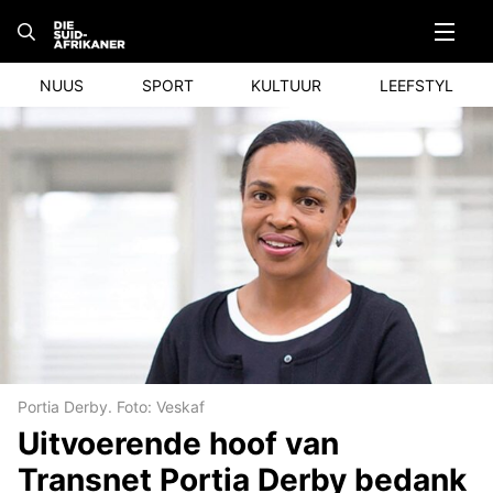
Skip
to
content
NUUS
SPORT
KULTUUR
LEEFSTYL
Portia Derby. Foto: Veskaf
Uitvoerende hoof van
Transnet Portia Derby bedank