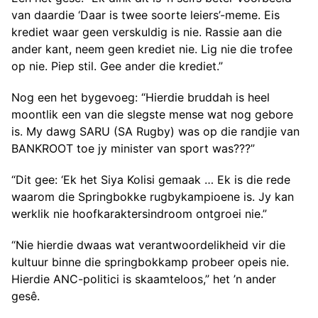
van daardie ‘Daar is twee soorte leiers’-meme. Eis
krediet waar geen verskuldig is nie. Rassie aan die
ander kant, neem geen krediet nie. Lig nie die trofee
op nie. Piep stil. Gee ander die krediet.”
Nog een het bygevoeg: “Hierdie bruddah is heel
moontlik een van die slegste mense wat nog gebore
is. My dawg SARU (SA Rugby) was op die randjie van
BANKROOT toe jy minister van sport was???”
“Dit gee: ‘Ek het Siya Kolisi gemaak … Ek is die rede
waarom die Springbokke rugbykampioene is. Jy kan
werklik nie hoofkaraktersindroom ontgroei nie.”
“Nie hierdie dwaas wat verantwoordelikheid vir die
kultuur binne die springbokkamp probeer opeis nie.
Hierdie ANC-politici is skaamteloos,” het ’n ander
gesê.