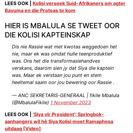
LEES OOK |
Kolisi versoek Suid-Afrikaners om agter
Bavuma en die Proteas te kom
HIER IS MBALULA SE TWEET OOR
DIE KOLISI KAPTEINSKAP
Dis nie Rassie wat met kwotas weggedoen het
nie, maar ek was omdat hulle teenproduktief
was. Ons het die transformasiehandves
verskans, daarom sien jy dat Siya die kaptein
was. Maar ek verstaan jou punt en stem
heeltemal saam oor jou bewering oor Rassie .
— ANC SEKRETARIS-GENERAAL | fikile Mbalula
(@MbalulaFikile)
1 November 2023
LEES OOK |
‘Siya vir President’: Springbok-
aanhangers wil hê Siya Kolisi moet Ramaphosa
uitdaag [Video]