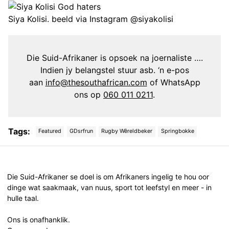
Siya Kolisi. beeld via Instagram @siyakolisi
Die Suid-Afrikaner is opsoek na joernaliste ….
Indien jy belangstel stuur asb. ‘n e-pos
aan
info@thesouthafrican.com
of WhatsApp
ons op
060 011 0211
.
Tags:
Featured
GDsrfrun
Rugby Wêreldbeker
Springbokke
Post
navigation
Die Suid-Afrikaner se doel is om Afrikaners ingelig te hou oor
dinge wat saakmaak, van nuus, sport tot leefstyl en meer - in
hulle taal.
Ons is onafhanklik.