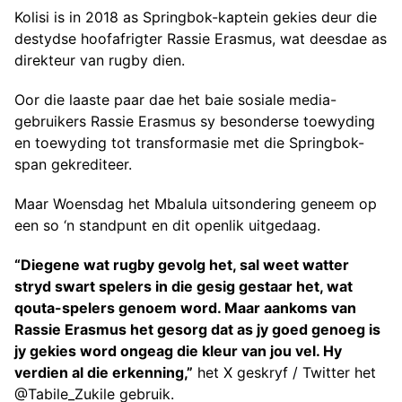
Kolisi is in 2018 as Springbok-kaptein gekies deur die
destydse hoofafrigter Rassie Erasmus, wat deesdae as
direkteur van rugby dien.
Oor die laaste paar dae het baie sosiale media-
gebruikers Rassie Erasmus sy besonderse toewyding
en toewyding tot transformasie met die Springbok-
span gekrediteer.
Maar Woensdag het Mbalula uitsondering geneem op
een so ‘n standpunt en dit openlik uitgedaag.
“Diegene wat rugby gevolg het, sal weet watter
stryd swart spelers in die gesig gestaar het, wat
qouta-spelers genoem word. Maar aankoms van
Rassie Erasmus het gesorg dat as jy goed genoeg is
jy gekies word ongeag die kleur van jou vel. Hy
verdien al die erkenning,”
het X geskryf / Twitter het
@Tabile_Zukile gebruik.