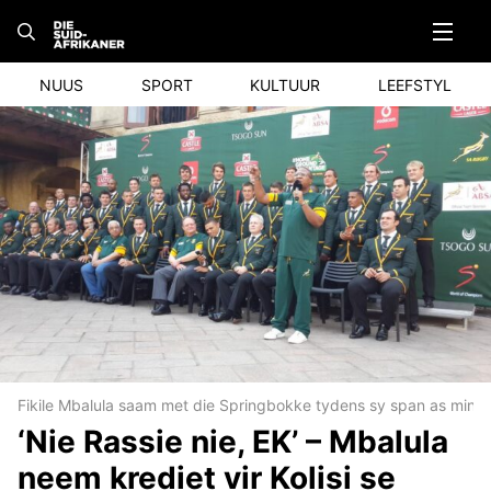
Skip
to
content
NUUS
SPORT
KULTUUR
LEEFSTYL
Fikile Mbalula saam met die Springbokke tydens sy span as minis
‘Nie Rassie nie, EK’ – Mbalula
neem krediet vir Kolisi se