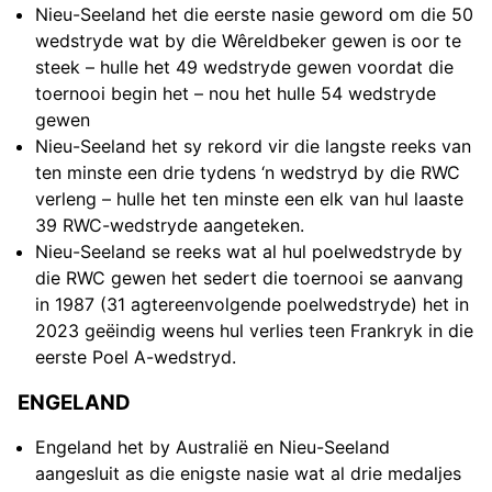
Nieu-Seeland het die eerste nasie geword om die 50
wedstryde wat by die Wêreldbeker gewen is oor te
steek – hulle het 49 wedstryde gewen voordat die
toernooi begin het – nou het hulle 54 wedstryde
gewen
Nieu-Seeland het sy rekord vir die langste reeks van
ten minste een drie tydens ‘n wedstryd by die RWC
verleng – hulle het ten minste een elk van hul laaste
39 RWC-wedstryde aangeteken.
Nieu-Seeland se reeks wat al hul poelwedstryde by
die RWC gewen het sedert die toernooi se aanvang
in 1987 (31 agtereenvolgende poelwedstryde) het in
2023 geëindig weens hul verlies teen Frankryk in die
eerste Poel A-wedstryd.
ENGELAND
Engeland het by Australië en Nieu-Seeland
aangesluit as die enigste nasie wat al drie medaljes