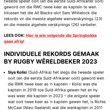
tweede speler ooit (en die eerste Suid-Afrikaner ooit)
geword om die RWC twee keer as kaptein te wen.
Intussen het die All Blacks-slot Sam Whitelock die
rekords vir die meeste algehele wenverskynings (23)
en die meeste algehele verskynings (26) verbeter.
LEES OOK:
Hier is wie volgende die Springbokke
gaan afrig!
INDIVIDUELE REKORDS GEMAAK
BY RUGBY WÊRELDBEKER 2023
Siya Kolisi
(Suid-Afrika) het slegs die tweede speler
ooit (en die eerste Suid-Afrikaner ooit) geword
wen
die RWK twee keer as ‘n kaptein – Kolisi was die
kaptein in 2019 toe Suid-Afrika gewen het en hy
was weer die kaptein in 2023 – die enigste speler
wat ooit twee keer as ‘n kaptein gewen het, is Richie
McCaw (Nieu-Seeland) wat die wenkaptein in 2011