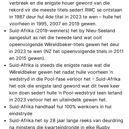
verbreek en die enigste houer geword van die
rekord vir die meeste titels sedert RWC se ontstaan
in 1987 deur hul 4de titel in 2023 te wen – hulle het
voorheen in 1995, 2007 en 2019 gewen.
Suid-Afrika (2019-wenners) het by Nieu-Seeland
aangesluit as net die tweede land wat ooit
opeenvolgende Wêreldbeker-titels gewen het deur
in 2023 te wen (NZ het opeenvolgende titels in 2011
en 2015 gewen).
Suid-Afrika is steeds die enigste nasie wat die
Wêreldbeker gewen het nadat hulle voorheen ‘n
wedstryd in die Pool-fase verloor het – Suid-Afrika
het ook die enigste land geword wat dit twee keer
kon doen sedert hulle ‘n Pool-wedstryd teen Ierland
in 2023 verloor het en uiteindelik gewen het.
Suid-Afrika handhaaf hul 100% wenkoers in hul
eindstryde
Suid-Afrika het sy 28 jaar lange reeks van deurdring
na minstens die kwarteindronde in elke Rugby