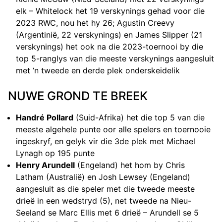
elk – Whitelock het 19 verskynings gehad voor die
2023 RWC, nou het hy 26; Agustin Creevy
(Argentinië, 22 verskynings) en James Slipper (21
verskynings) het ook na die 2023-toernooi by die
top 5-ranglys van die meeste verskynings aangesluit
met ‘n tweede en derde plek onderskeidelik
NUWE GROND TE BREEK
Handré Pollard
(Suid-Afrika) het die top 5 van die
meeste algehele punte oor alle spelers en toernooie
ingeskryf, en gelyk vir die 3de plek met Michael
Lynagh op 195 punte
Henry Arundell
(Engeland) het hom by Chris
Latham (Australië) en Josh Lewsey (Engeland)
aangesluit as die speler met die tweede meeste
drieë in een wedstryd (5), net tweede na Nieu-
Seeland se Marc Ellis met 6 drieë – Arundell se 5