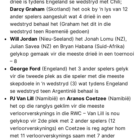
drieë is tydens Engeland se wedstryd met Chili;
Darcy Graham
(Skotland) het ook by ‘n lys van 12
ander spelers aangesluit wat 4 drieë in een
wedstryd behaal het (Graham het dit in die
wedstryd teen Roemenië gedoen)
Will Jordan
(Nieu-Seeland) het Jonah Lomu (NZ),
Julian Savea (NZ) en Bryan Habana (Suid-Afrika)
gelykop gemaak vir die meeste drieë in een toernooi
– 8
George Ford
(Engeland) het 3 ander spelers gelyk
vir die tweede plek as die speler met die meeste
skepdoele in ‘n wedstryd (3) wat tydens Engeland
se wedstryd teen Argentinië behaal is
PJ Van Lill
(Namibië) en
Aranos Coetzee
(Namibië)
het op die ranglys geklim vir die meeste
verloorverskynings in die RWC – Van Lill is nou
gelykop vir 2de plek met 2 ander spelers (12
verloorverskynings) en Coetzee is reg agter hom
met 11 verloorverskynings saam met 7 ander