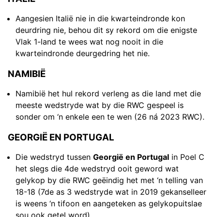
Aangesien Italië nie in die kwarteindronde kon
deurdring nie, behou dit sy rekord om die enigste
Vlak 1-land te wees wat nog nooit in die
kwarteindronde deurgedring het nie.
NAMIBIË
Namibië het hul rekord verleng as die land met die
meeste wedstryde wat by die RWC gespeel is
sonder om ‘n enkele een te wen (26 ná 2023 RWC).
GEORGIË EN PORTUGAL
Die wedstryd tussen
Georgië en Portugal
in Poel C
het slegs die 4de wedstryd ooit geword wat
gelykop by die RWC geëindig het met ‘n telling van
18-18 (7de as 3 wedstryde wat in 2019 gekanselleer
is weens ‘n tifoon en aangeteken as gelykopuitslae
sou ook getel word).