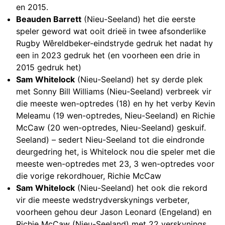
en 2015.
Beauden Barrett
(Nieu-Seeland) het die eerste
speler geword wat ooit drieë in twee afsonderlike
Rugby Wêreldbeker-eindstryde gedruk het nadat hy
een in 2023 gedruk het (en voorheen een drie in
2015 gedruk het)
Sam Whitelock
(Nieu-Seeland) het sy derde plek
met Sonny Bill Williams (Nieu-Seeland) verbreek vir
die meeste wen-optredes (18) en hy het verby Kevin
Meleamu (19 wen-optredes, Nieu-Seeland) en Richie
McCaw (20 wen-optredes, Nieu-Seeland) geskuif.
Seeland) – sedert Nieu-Seeland tot die eindronde
deurgedring het, is Whitelock nou die speler met die
meeste wen-optredes met 23, 3 wen-optredes voor
die vorige rekordhouer, Richie McCaw
Sam Whitelock
(Nieu-Seeland) het ook die rekord
vir die meeste wedstrydverskynings verbeter,
voorheen gehou deur Jason Leonard (Engeland) en
Richie McCaw (Nieu-Seeland) met 22 verskynings