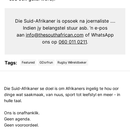
Die Suid-Afrikaner is opsoek na joernaliste ….
Indien jy belangstel stuur asb. ‘n e-pos
aan
info@thesouthafrican.com
of WhatsApp
ons op
060 011 0211
.
Tags:
Featured
GDsrfrun
Rugby Wêreldbeker
Post
navigation
Die Suid-Afrikaner se doel is om Afrikaners ingelig te hou oor
dinge wat saakmaak, van nuus, sport tot leefstyl en meer - in
hulle taal.
Ons is onafhanklik.
Geen agenda.
Geen vooroordeel.