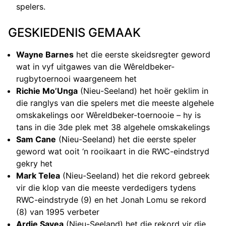
spelers.
GESKIEDENIS GEMAAK
Wayne Barnes
het die eerste skeidsregter geword
wat in vyf uitgawes van die Wêreldbeker-
rugbytoernooi waargeneem het
Richie Mo’Unga
(Nieu-Seeland) het hoër geklim in
die ranglys van die spelers met die meeste algehele
omskakelings oor Wêreldbeker-toernooie – hy is
tans in die 3de plek met 38 algehele omskakelings
Sam Cane
(Nieu-Seeland) het die eerste speler
geword wat ooit ‘n rooikaart in die RWC-eindstryd
gekry het
Mark Telea
(Nieu-Seeland) het die rekord gebreek
vir die klop van die meeste verdedigers tydens
RWC-eindstryde (9) en het Jonah Lomu se rekord
(8) van 1995 verbeter
Ardie Savea
(Nieu-Seeland) het die rekord vir die