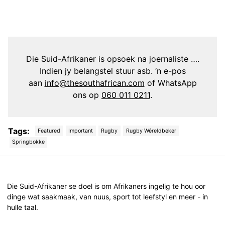
Die Suid-Afrikaner is opsoek na joernaliste ….
Indien jy belangstel stuur asb. ‘n e-pos
aan
info@thesouthafrican.com
of WhatsApp
ons op
060 011 0211
.
Tags:
Featured
Important
Rugby
Rugby Wêreldbeker
Springbokke
Post
navigation
Die Suid-Afrikaner se doel is om Afrikaners ingelig te hou oor
dinge wat saakmaak, van nuus, sport tot leefstyl en meer - in
hulle taal.