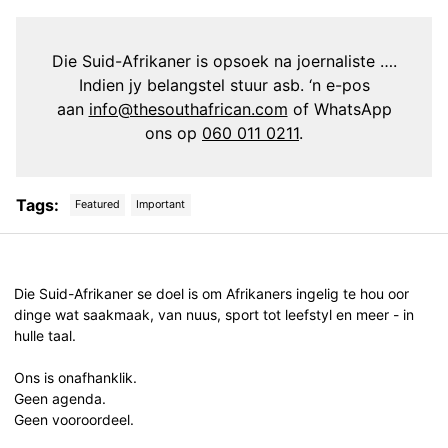
Die Suid-Afrikaner is opsoek na joernaliste ….
Indien jy belangstel stuur asb. ‘n e-pos
aan
info@thesouthafrican.com
of WhatsApp
ons op
060 011 0211
.
Tags:
Featured
Important
Post
navigation
Die Suid-Afrikaner se doel is om Afrikaners ingelig te hou oor
dinge wat saakmaak, van nuus, sport tot leefstyl en meer - in
hulle taal.
Ons is onafhanklik.
Geen agenda.
Geen vooroordeel.