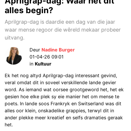
Aprilgrap-dag: Waar het dit
alles begin?
Aprilgrap-dag is daardie een dag van die jaar
waar mense regoor die wêreld mekaar probeer
uitvang.
Deur
Nadine Burger
01-04-26 09:01
in
Kultuur
Ek het nog altyd Aprilgrap-dag interessant gevind,
veral omdat dit in soveel verskillende lande gevier
word. As iemand wat oorsee grootgeword het, het ek
gesien hoe elke plek sy eie manier het om mense te
poets. In lande soos Frankryk en Switserland was dit
alles oor klein, onskadelike grappies, terwyl dit in
ander plekke meer kreatief en selfs dramaties geraak
het.