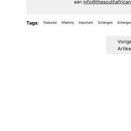
aan
info@thesouthafrica
Tags:
Featured
HNelnny
Important
Schengen
Schenge
Post
Vorig
navigation
Artike