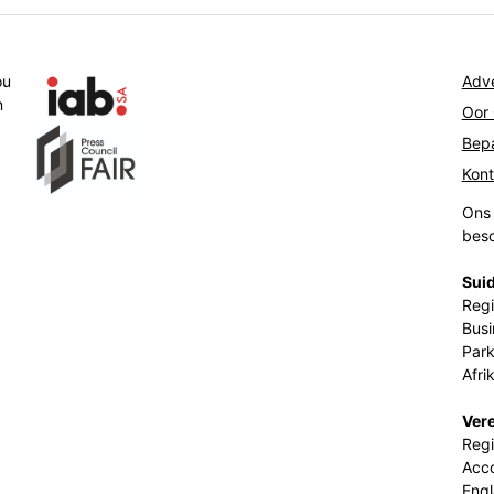
ou
Adve
n
Oor
Bepa
Kon
Ons 
beso
Suid
Regi
Busi
Park
Afri
Ver
Regi
Acco
Eng