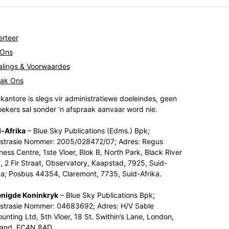
rteer
 Ons
lings & Voorwaardes
tak Ons
kantore is slegs vir administratiewe doeleindes, geen
ekers sal sonder ‘n afspraak aanvaar word nie.
-Afrika
– Blue Sky Publications (Edms.) Bpk;
strasie Nommer: 2005/028472/07; Adres: Regus
ness Centre, 1ste Vloer, Blok B, North Park, Black River
, 2 Fir Straat, Observatory, Kaapstad, 7925, Suid-
ka; Posbus 44354, Claremont, 7735, Suid-Afrika.
enigde Koninkryk
– Blue Sky Publications Bpk;
strasie Nommer: 04683692; Adres: H/V Sable
unting Ltd, 5th Vloer, 18 St. Swithin’s Lane, London,
land, EC4N 8AD.