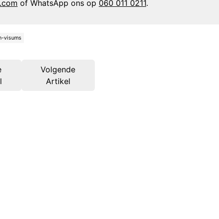
n.com
of WhatsApp ons op
060 011 0211
.
n-visums
e
Volgende
l
Artikel