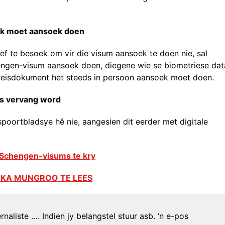
lik moet aansoek doen
ef te besoek om vir die visum aansoek te doen nie, sal
hengen-visum aansoek doen, diegene wie se biometriese dat
e reisdokument het steeds in persoon aansoek moet doen.
des vervang word
spoortbladsye hê nie, aangesien dit eerder met digitale
m Schengen-visums te kry
EEKA MUNGROO TE LEES
naliste …. Indien jy belangstel stuur asb. ‘n e-pos