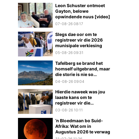
Leon Schuster ontmoet
Gayton, belowe
opwindende nuus [video]
07-08-26 08:17
Slegs dae oor om te
registreer vir die 2026
munisipale verkiesing
05-08-26 09:31
Tafelberg se brand het
homself uitgebrand, maar
die storie is nie so
eenvoudig nie
04-08-26 09:04
Hierdie naweek was jou
laaste kans om te
registreer vir die
munisipale verkiesings
03-08-26 10:11
‘n Bloedmaan bo Suid-
Afrika: Wat om in
Augustus 2026 te verwag
31-07-26 11:26