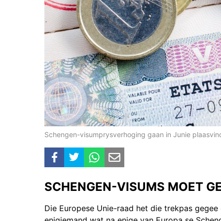
Schengen-visumprysverhoging gaan in Junie plaasvind
SCHENGEN-VISUMS MOET GE
Die Europese Unie-raad het die trekpas gegee 
enigiemand wat na enige van Europa se Scheng