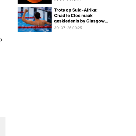
Trots op Suid-Afrika:
Chad le Clos maak
geskiedenis by Glasgow
2026
30-07-26 09:25
a