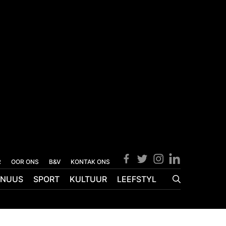
R
OOR ONS
B&V
KONTAK ONS
NUUS
SPORT
KULTUUR
LEEFSTYL