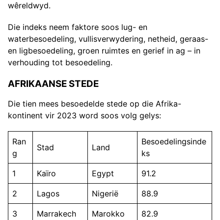
wêreldwyd.
Die indeks neem faktore soos lug- en
waterbesoedeling, vullisverwydering, netheid, geraas-
en ligbesoedeling, groen ruimtes en gerief in ag – in
verhouding tot besoedeling.
AFRIKAANSE STEDE
Die tien mees besoedelde stede op die Afrika-
kontinent vir 2023 word soos volg gelys:
Ran
Besoedelingsinde
Stad
Land
g
ks
1
Kaïro
Egypt
91.2
2
Lagos
Nigerië
88.9
3
Marrakech
Marokko
82.9