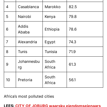
4
Casablanca
Marokko
82.5
5
Nairobi
Kenya
79.8
Addis
6
Ethiopia
78.6
Ababa
7
Alexandria
Egypt
74.3
8
Tunis
Tunisia
71.9
Johannesbu
South
9
61.3
rg
Africa
South
10
Pretoria
56.1
Africa
Africa’s most polluted cities
LEES:
CITY OF JOBURG waarsku eiendomseienaars