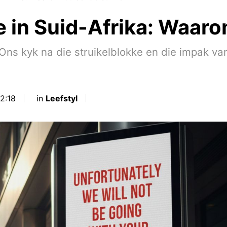
in Suid-Afrika: Waaro
Ons kyk na die struikelblokke en die impak v
2:18
in
Leefstyl