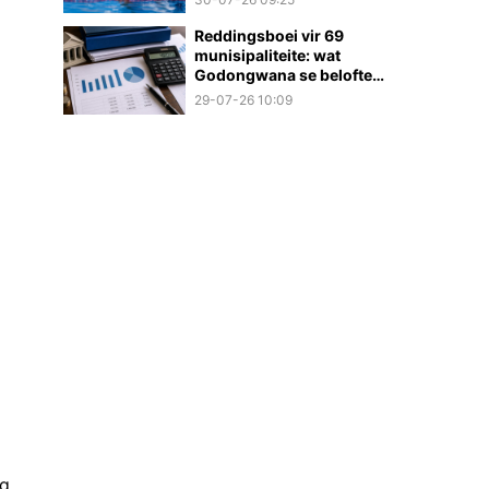
Reddingsboei vir 69
munisipaliteite: wat
Godongwana se belofte
werklik beteken
29-07-26 10:09
ng