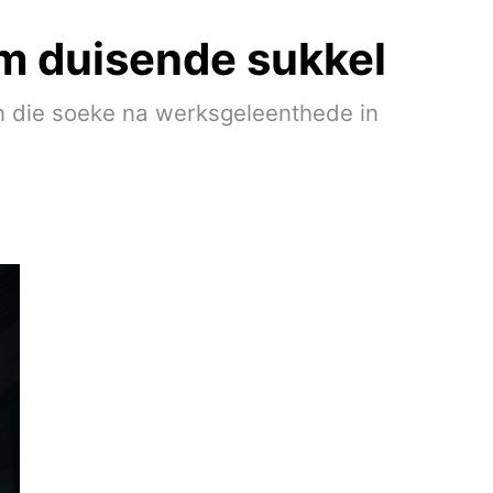
m duisende sukkel
an die soeke na werksgeleenthede in