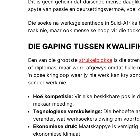
Dit is geen geheim dat duisende mense daaglik
spyte van passie en deursettingsvermoë, voel d
Die soeke na werksgeleenthede in Suid-Afrika 
raak nie, maar ook mense se hoop vir die toek
DIE GAPING TUSSEN KWALIFI
Een van die grootste
struikelblokke
is die stre
of diplomas, maar word afgewys omdat hulle nie
‘n bose kringloop waar jy nie werk kan kry son
sonder werk nie.
Hoë kompetisie
: Vir elke beskikbare pos is
mekaar meeding.
Tegnologiese verskuiwings
: Die behoefte a
verander, wat werksoekers dwing om voortdu
Ekonomiese druk
: Maatskappye is versigtig
ekonomiese klimaat.