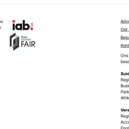
ou
Adve
n
Oor
Bepa
Kon
Ons 
beso
Suid
Regi
Busi
Park
Afri
Ver
Regi
Acco
Eng