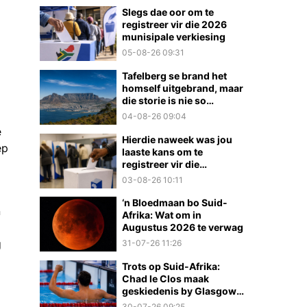
Slegs dae oor om te
registreer vir die 2026
munisipale verkiesing
05-08-26 09:31
Tafelberg se brand het
homself uitgebrand, maar
die storie is nie so
eenvoudig nie
04-08-26 09:04
e
Hierdie naweek was jou
ep
laaste kans om te
registreer vir die
munisipale verkiesings
03-08-26 10:11
‘n Bloedmaan bo Suid-
n
Afrika: Wat om in
Augustus 2026 te verwag
g
31-07-26 11:26
Trots op Suid-Afrika:
Chad le Clos maak
geskiedenis by Glasgow
2026
30-07-26 09:25