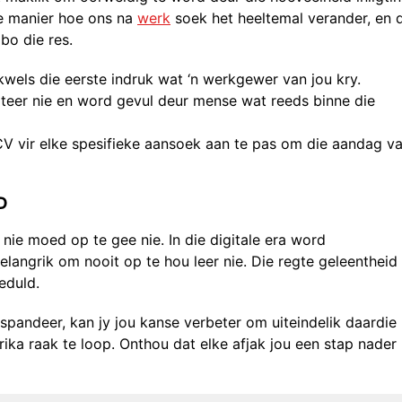
e manier hoe ons na
werk
soek het heeltemal verander, en d
bo die res.
dikwels die eerste indruk wat ‘n werkgewer van jou kry.
rteer nie en word gevul deur mense wat reeds binne die
 CV vir elke spesifieke aansoek aan te pas om die aandag v
D
 nie moed op te gee nie. In die digitale era word
elangrik om nooit op te hou leer nie. Die regte geleentheid
eduld.
 spandeer, kan jy jou kanse verbeter om uiteindelik daardie
ka raak te loop. Onthou dat elke afjak jou een stap nader