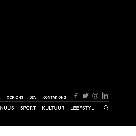
R
OOR ONS
B&V
KONTAK ONS
NUUS
SPORT
KULTUUR
LEEFSTYL