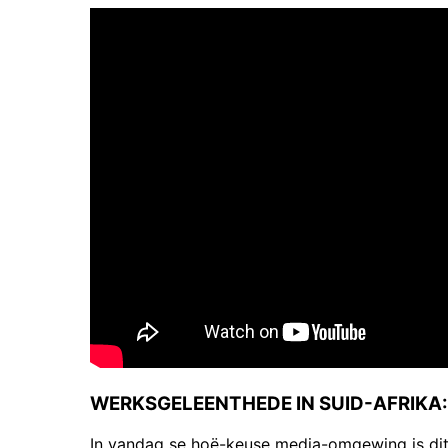
WERKSGELEENTHEDE IN SUID-AFRIKA: D
In vandag se hoë-keuse media-omgewing is dit 