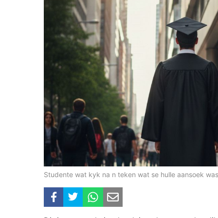
Studente wat kyk na n teken wat se hulle aansoek was