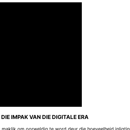
IE IMPAK VAN DIE DIGITALE ERA
maklik om oorweldig te word deur die hoeveelheid inligti