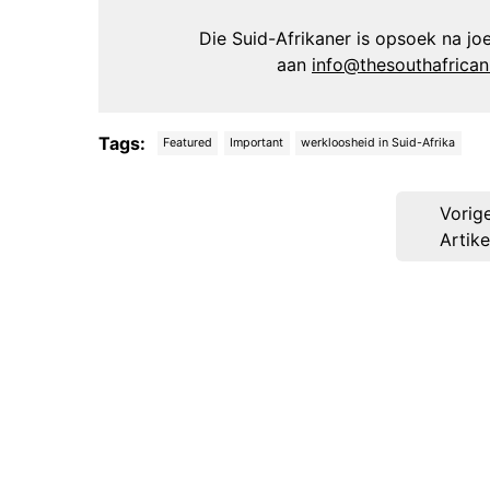
Die Suid-Afrikaner is opsoek na joer
aan
info@thesouthafrica
Tags:
Featured
Important
werkloosheid in Suid-Afrika
Post
Vorig
navigation
Artike