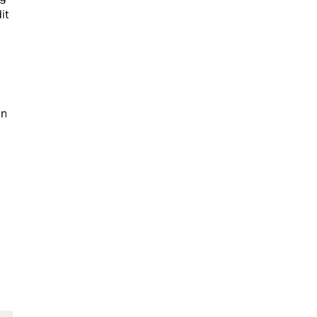
it
an