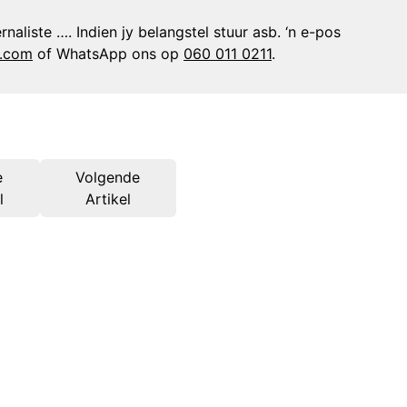
naliste …. Indien jy belangstel stuur asb. ‘n e-pos
n.com
of WhatsApp ons op
060 011 0211
.
e
Volgende
l
Artikel