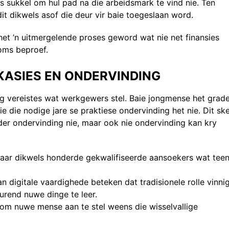
s sukkel om hul pad na die arbeidsmark te vind nie. Ten
it dikwels asof die deur vir baie toegeslaan word.
het ’n uitmergelende proses geword wat nie net finansies
oms beproef.
KASIES EN ONDERVINDING
ng vereistes wat werkgewers stel. Baie jongmense het grad
 die nodige jare se praktiese ondervinding het nie. Dit sk
der ondervinding nie, maar ook nie ondervinding kan kry
 daar dikwels honderde gekwalifiseerde aansoekers wat tee
an digitale vaardighede beteken dat tradisionele rolle vinni
rend nuwe dinge te leer.
 om nuwe mense aan te stel weens die wisselvallige