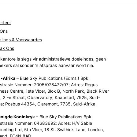
rteer
 Ons
lings & Voorwaardes
tak Ons
kantore is slegs vir administratiewe doeleindes, geen
ekers sal sonder ‘n afspraak aanvaar word nie.
-Afrika
– Blue Sky Publications (Edms.) Bpk;
strasie Nommer: 2005/028472/07; Adres: Regus
ness Centre, 1ste Vloer, Blok B, North Park, Black River
, 2 Fir Straat, Observatory, Kaapstad, 7925, Suid-
ka; Posbus 44354, Claremont, 7735, Suid-Afrika.
enigde Koninkryk
– Blue Sky Publications Bpk;
strasie Nommer: 04683692; Adres: H/V Sable
unting Ltd, 5th Vloer, 18 St. Swithin’s Lane, London,
land, EC4N 8AD.